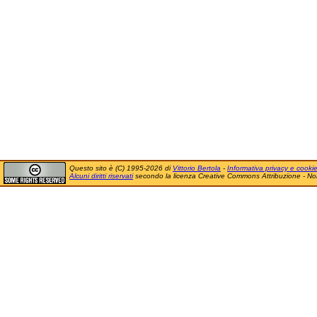
Questo sito è (C) 1995-2026 di
Vittorio Bertola
-
Informativa privacy e cooki
Alcuni diritti riservati
secondo la licenza Creative Commons Attribuzione - No