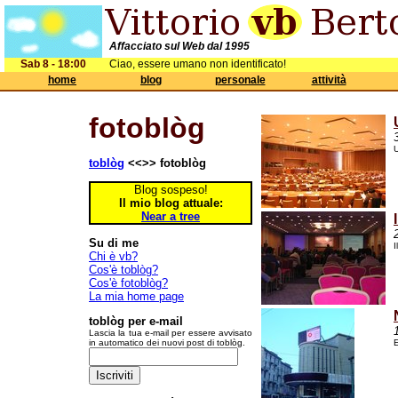
Affacciato sul Web dal 1995
Sab 8 - 18:00
Ciao, essere umano non identificato!
home
blog
personale
attività
fotoblòg
U
toblòg
<<>> fotoblòg
Blog sospeso!
Il mio blog attuale:
Near a tree
Su di me
I
Chi è vb?
Cos'è toblòg?
Cos'è fotoblòg?
La mia home page
toblòg per e-mail
Lascia la tua e-mail per essere avvisato
in automatico dei nuovi post di toblòg.
E