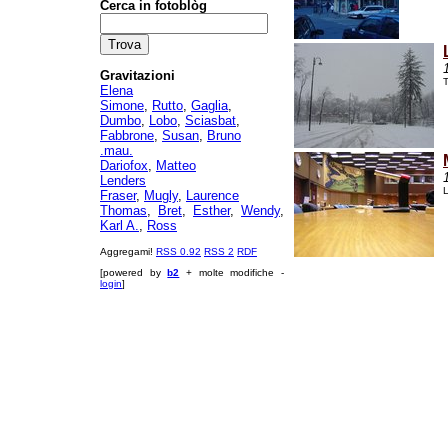
Cerca in fotoblòg
Gravitazioni
T
Elena
Simone
,
Rutto
,
Gaglia
,
Dumbo
,
Lobo
,
Sciasbat
,
Fabbrone
,
Susan
,
Bruno
.mau.
Dariofox
,
Matteo
Lenders
L
Fraser
,
Mugly
,
Laurence
Thomas
,
Bret
,
Esther
,
Wendy
,
Karl A.
,
Ross
Aggregami!
RSS 0.92
RSS 2
RDF
[powered by
b2
+ molte modifiche -
login
]