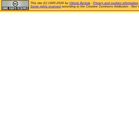
This site (C) 1995-2026 by
Vittorio Bertola
-
Privacy and cookies information
Some rights reserved
according to the Creative Commons Attribution - Non 