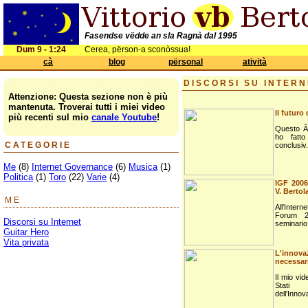
Fasendse vëdde an sla Ragnà dal 1995
Dum 9 - 1:24
Cerea, përson-a sconòssua!
cà
blog
përsonal
atività
DISCORSI SU INTERN
Attenzione: Questa sezione non è più
mantenuta. Troverai tutti i miei video
Il futuro 
più recenti sul mio
canale Youtube
!
Questo Ã¨
ho fatto
CATEGORIE
conclusiv.
Me
(8)
Internet Governance
(6)
Musica
(1)
Politica
(1)
Toro
(22)
Varie
(4)
IGF 2006:
V. Bertol
ME
All'Inte
Forum 20
Discorsi su Internet
seminario 
Guitar Hero
Vita privata
L'innova
necessar
Il mio vid
Stati
dell'Innov