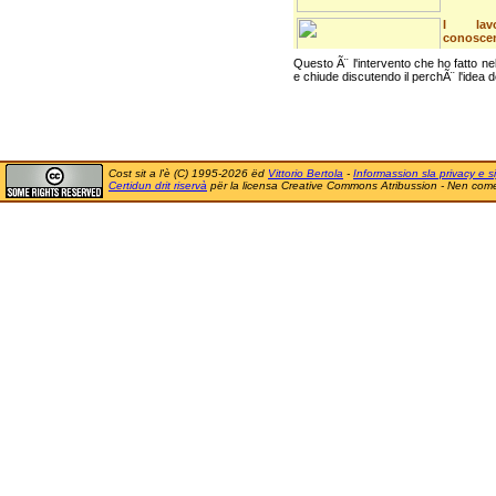
I lavo
conosce
Questo Ã¨ l'intervento che ho fatto ne
Questo è 
e chiude discutendo il perchÃ¨ l'idea d
interven
&quo...
Cost sit a l'è (C) 1995-2026 ëd
Vittorio Bertola
-
Informassion sla privacy e si
Certidun drit riservà
për la licensa Creative Commons Atribussion - Nen comer