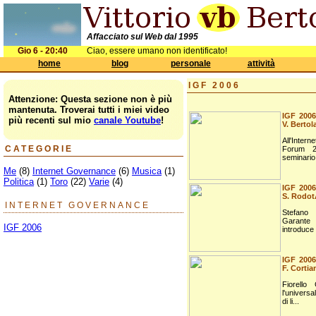
Affacciato sul Web dal 1995
Gio 6 - 20:40
Ciao, essere umano non identificato!
home
blog
personale
attività
IGF 2006
Attenzione: Questa sezione non è più
mantenuta. Troverai tutti i miei video
IGF 2006:
più recenti sul mio
canale Youtube
!
V. Bertol
All'Inte
CATEGORIE
Forum 20
seminario 
Me
(8)
Internet Governance
(6)
Musica
(1)
Politica
(1)
Toro
(22)
Varie
(4)
IGF 2006:
S. Rodo
INTERNET GOVERNANCE
Stefan
Garante 
IGF 2006
introduce i
IGF 2006:
F. Cortia
Fiorello 
l'univers
di li...