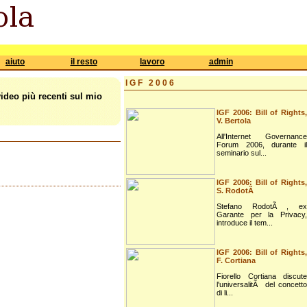
aiuto
il resto
lavoro
admin
IGF 2006
video più recenti sul mio
IGF 2006: Bill of Rights,
V. Bertola
All'Internet Governance
Forum 2006, durante il
seminario sul...
IGF 2006: Bill of Rights,
S. RodotÃ
Stefano RodotÃ , ex
Garante per la Privacy,
introduce il tem...
IGF 2006: Bill of Rights,
F. Cortiana
Fiorello Cortiana discute
l'universalitÃ del concetto
di li...