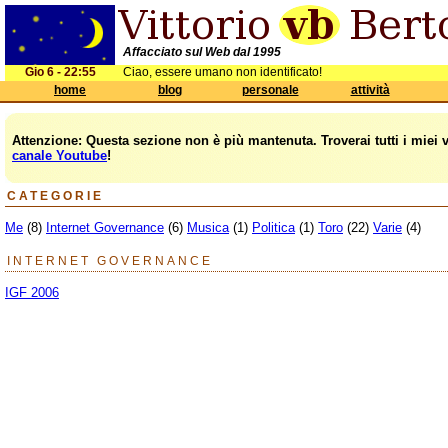
Affacciato sul Web dal 1995
Gio 6 - 22:55
Ciao, essere umano non identificato!
home
blog
personale
attività
Attenzione: Questa sezione non è più mantenuta. Troverai tutti i miei 
canale Youtube
!
CATEGORIE
Me
(8)
Internet Governance
(6)
Musica
(1)
Politica
(1)
Toro
(22)
Varie
(4)
INTERNET GOVERNANCE
IGF 2006