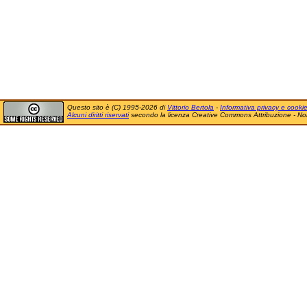
Questo sito è (C) 1995-2026 di
Vittorio Bertola
-
Informativa privacy e cooki
Alcuni diritti riservati
secondo la licenza Creative Commons Attribuzione - No