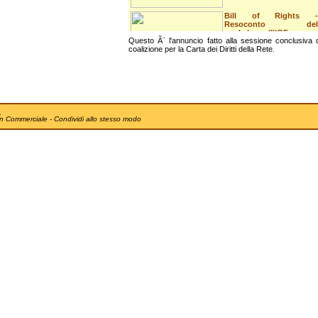
Bill of Rights -
Resoconto del
workshop all'IGF
Questo Ã¨ l'annuncio fatto alla sessione conclusiva
coalizione per la Carta dei Diritti della Rete.
Il resoconto del workshop
sulla Carta dei Diritti della
Rete...
Bill of Rights - Annuncio
della coalizione
dinamica
e
n Commerciale - Condividi allo stesso modo
Questo Ã¨ l'annuncio fatto
alla sessione conclusiva
dell'Int...
Il futuro dell'IGF
Questo Ã¨ l'intervento che
ho fatto nella sessione
conclusiv...