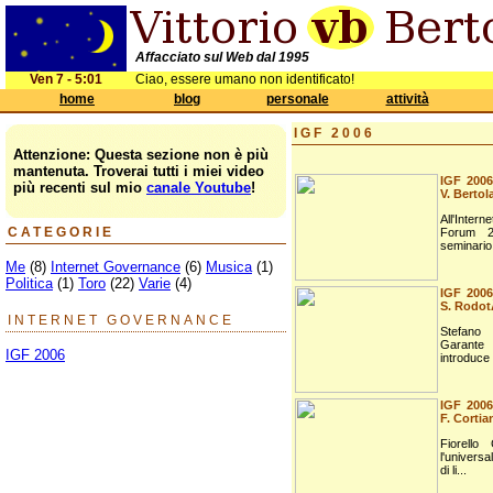
Affacciato sul Web dal 1995
Ven 7 - 5:01
Ciao, essere umano non identificato!
home
blog
personale
attività
IGF 2006
Attenzione: Questa sezione non è più
mantenuta. Troverai tutti i miei video
IGF 2006:
più recenti sul mio
canale Youtube
!
V. Bertol
All'Inte
CATEGORIE
Forum 20
seminario 
Me
(8)
Internet Governance
(6)
Musica
(1)
Politica
(1)
Toro
(22)
Varie
(4)
IGF 2006:
S. Rodo
INTERNET GOVERNANCE
Stefan
Garante 
IGF 2006
introduce i
IGF 2006:
F. Cortia
Fiorello 
l'univers
di li...