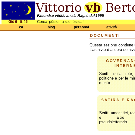
Fasendse vëdde an sla Ragnà dal 1995
Giò 6 - 5:46
Cerea, përson-a sconòssua!
cà
blog
përsonal
atività
DOCUMENTI
Questa sezione contiene un 
L'archivio è ancora semiv
GOVERNAN
INTERN
Scritti sulla rete
politiche e per le mi
merito.
SATIRA E RA
Scritti umoristici, ra
e altro ma
pseudoletterario.