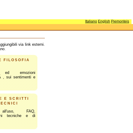
Italiano
English
Piemonteis
giungibili via link esterni.
ano.
E FILOSOFIA
i ed emozioni
Ã , sui sentimenti e
E E SCRITTI
TECNICI
all'uso, FAQ,
ioni tecniche e di