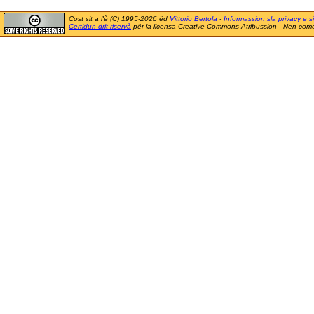
Cost sit a l'è (C) 1995-2026 ëd
Vittorio Bertola
-
Informassion sla privacy e si
Certidun drit riservà
për la licensa Creative Commons Atribussion - Nen comer