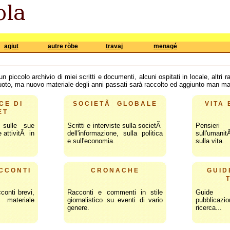
agiut
autre ròbe
travaj
menagé
piccolo archivio di miei scritti e documenti, alcuni ospitati in locale, altri rag
uoto, ma nuovo materiale degli anni passati sarà raccolto ed aggiunto man m
CE DI
SOCIETÃ GLOBALE
VITA 
ET
, sulle sue
Scritti e interviste sulla societÃ
Pensier
e attivitÃ in
dell'informazione, sulla politica
sull'umanit
e sull'economia.
sulla vita.
CCONTI
CRONACHE
GUID
cconti brevi,
Racconti e commenti in stile
Guide 
teriale
giornalistico su eventi di vario
pubblicaz
genere.
ricerca...