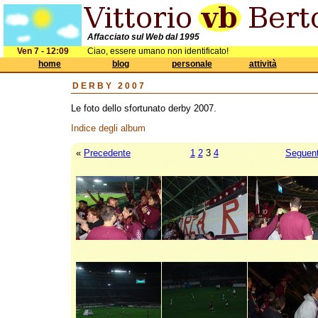
Affacciato sul Web dal 1995
Ven 7 - 12:09
Ciao, essere umano non identificato!
home
blog
personale
attività
DERBY 2007
Le foto dello sfortunato derby 2007.
Indice degli album
«
Precedente
1
2
3
4
Seguen