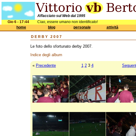
Affacciato sul Web dal 1995
Gio 6 - 17:44
Ciao, essere umano non identificato!
home
blog
personale
attività
DERBY 2007
Le foto dello sfortunato derby 2007.
Indice degli album
«
Precedente
1
2
3
4
Seguen