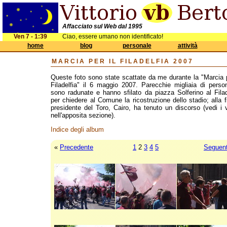
Affacciato sul Web dal 1995
Ven 7 - 1:39
Ciao, essere umano non identificato!
home
blog
personale
attività
MARCIA PER IL FILADELFIA 2007
Queste foto sono state scattate da me durante la "Marcia p
Filadelfia" il 6 maggio 2007. Parecchie migliaia di perso
sono radunate e hanno sfilato da piazza Solferino al Filad
per chiedere al Comune la ricostruzione dello stadio; alla fi
presidente del Toro, Cairo, ha tenuto un discorso (vedi i 
nell'apposita sezione).
Indice degli album
«
Precedente
1
2
3
4
5
Seguen