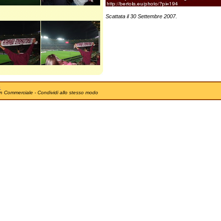
Scattata il 30 Settembre 2007.
e
n Commerciale - Condividi allo stesso modo