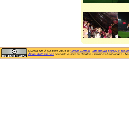
Questo sito è (C) 1995-2026 di
Vittorio Bertola
-
Informativa privacy e cooki
Alcuni diritti riservati
secondo la licenza Creative Commons Attribuzione - No