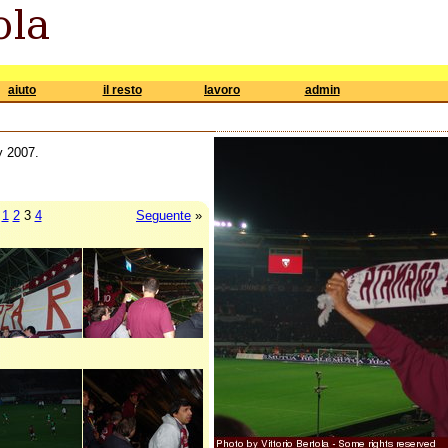
aiuto
il resto
lavoro
admin
y 2007.
1
2
3
4
Seguente
»