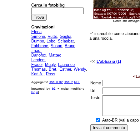
Cerca in fotoblòg
Clicca sull'immagin
Gravitazioni
Elena
E' incredibile come abbiano
Simone
,
Rutto
,
Gaglia
,
a una roccia.
Dumbo
,
Lobo
,
Sciasbat
,
Fabbrone
,
Susan
,
Bruno
.mau.
Dariofox
,
Matteo
Lenders
<<
L'abbazia (1)
Fraser
,
Mugly
,
Laurence
Thomas
,
Bret
,
Esther
,
Wendy
,
Karl A.
,
Ross
<La
Aggregami!
RSS 0.92
RSS 2
RDF
Nome
[powered by
b2
+ molte modifiche -
Url
login
]
Testo
Auto-BR (vai a capo a