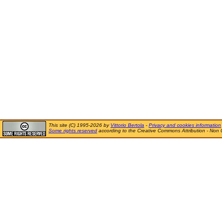
This site (C) 1995-2026 by
Vittorio Bertola
-
Privacy and cookies information
Some rights reserved
according to the Creative Commons Attribution - Non 