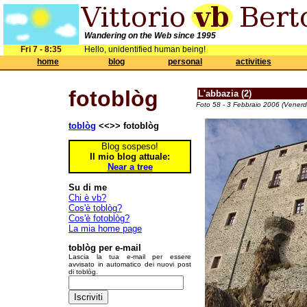
Wandering on the Web since 1995
Fri 7 - 8:35
Hello, unidentified human being!
home
blog
personal
activities
fotoblòg
L'abbazia (2)
Foto 58 - 3 Febbraio 2006 (Venerdì
toblòg
<<>> fotoblòg
Blog sospeso!
Il mio blog attuale:
Near a tree
Su di me
Chi è vb?
Cos'è toblòg?
Cos'è fotoblòg?
La mia home page
toblòg per e-mail
Lascia la tua e-mail per essere
avvisato in automatico dei nuovi post
di toblòg.