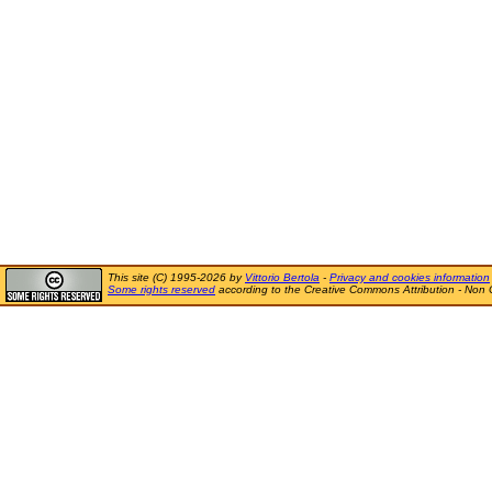
This site (C) 1995-2026 by
Vittorio Bertola
-
Privacy and cookies information
Some rights reserved
according to the Creative Commons Attribution - Non 