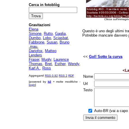
Cerca in fotoblòg
Clicca sull'immagin
Gravitazioni
Elena
Questo è uno degli ultimi trat
Simone
,
Rutto
,
Gaglia
,
Potrebbe mancare davvero 
Dumbo
,
Lobo
,
Sciasbat
,
Fabbrone
,
Susan
,
Bruno
.mau.
Dariofox
,
Matteo
Lenders
<<
Gol! Sotto la curva
Fraser
,
Mugly
,
Laurence
Thomas
,
Bret
,
Esther
,
Wendy
,
Karl A.
,
Ross
<La
Aggregami!
RSS 0.92
RSS 2
RDF
Nome
[powered by
b2
+ molte modifiche -
Url
login
]
Testo
Auto-BR (vai a capo a