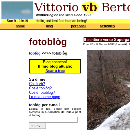
Wandering on the Web since 1995
Sun 9 - 19:19
Hello, unidentified human being!
home
blog
personal
activities
fotoblòg
Il sentiero verso Superga
Foto 63 - 6 Marzo 2006 (Lunedì), 
toblòg
<<>> fotoblòg
Blog sospeso!
Il mio blog attuale:
Near a tree
Su di me
Chi è vb?
Cos'è toblòg?
Cos'è fotoblòg?
La mia home page
toblòg per e-mail
Lascia la tua e-mail per essere
avvisato in automatico dei nuovi post
di toblòg.