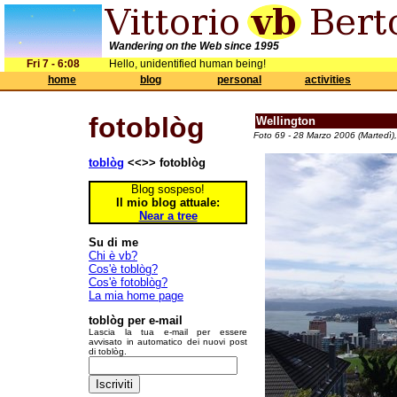
Wandering on the Web since 1995
Fri 7 - 6:08
Hello, unidentified human being!
home
blog
personal
activities
fotoblòg
Wellington
Foto 69 - 28 Marzo 2006 (Martedì)
toblòg
<<>> fotoblòg
Blog sospeso!
Il mio blog attuale:
Near a tree
Su di me
Chi è vb?
Cos'è toblòg?
Cos'è fotoblòg?
La mia home page
toblòg per e-mail
Lascia la tua e-mail per essere
avvisato in automatico dei nuovi post
di toblòg.