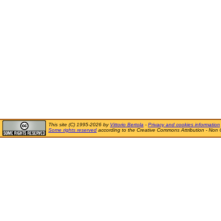
This site (C) 1995-2026 by
Vittorio Bertola
-
Privacy and cookies information
Some rights reserved
according to the Creative Commons Attribution - Non 