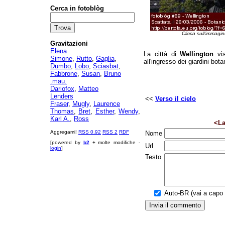
Cerca in fotoblòg
Clicca sull'immagin
Gravitazioni
Elena
La città di
Wellington
vis
Simone
,
Rutto
,
Gaglia
,
all'ingresso dei giardini bota
Dumbo
,
Lobo
,
Sciasbat
,
Fabbrone
,
Susan
,
Bruno
.mau.
Dariofox
,
Matteo
Lenders
<<
Verso il cielo
Fraser
,
Mugly
,
Laurence
Thomas
,
Bret
,
Esther
,
Wendy
,
Karl A.
,
Ross
<La
Aggregami!
RSS 0.92
RSS 2
RDF
Nome
[powered by
b2
+ molte modifiche -
Url
login
]
Testo
Auto-BR (vai a capo a