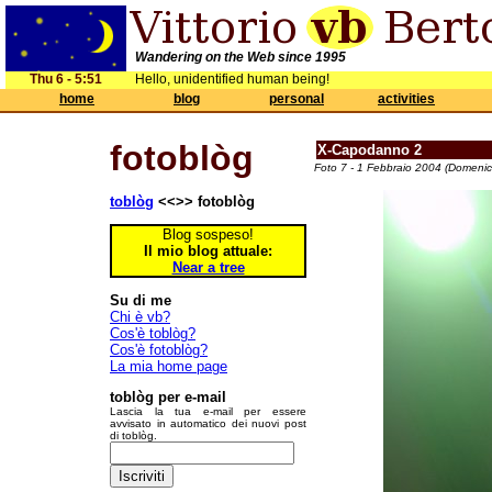
Wandering on the Web since 1995
Thu 6 - 5:51
Hello, unidentified human being!
home
blog
personal
activities
fotoblòg
X-Capodanno 2
Foto 7 - 1 Febbraio 2004 (Domenic
toblòg
<<>> fotoblòg
Blog sospeso!
Il mio blog attuale:
Near a tree
Su di me
Chi è vb?
Cos'è toblòg?
Cos'è fotoblòg?
La mia home page
toblòg per e-mail
Lascia la tua e-mail per essere
avvisato in automatico dei nuovi post
di toblòg.