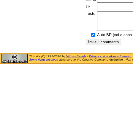
Url
Testo
Auto-BR (vai a capo a
This site (C) 1995-2026 by
Vittorio Bertola
-
Privacy and cookies information
Some rights reserved
according to the Creative Commons Attribution - Non 