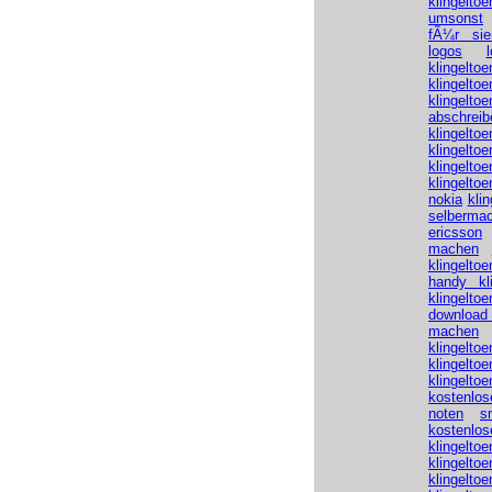
klingeltoe
umsonst
fÃ¼r si
logos
klingeltoe
klingelt
klingel
abschreib
klingelt
klingelto
klingeltoe
klingeltoe
nokia
kli
selberma
ericsson
machen
klingelt
handy kl
klingelt
download 
machen
klingelto
klingelto
klingelt
kostenlo
noten
s
kostenlo
klingelto
klingelto
klingelt