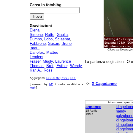
Cerca in fotoblòg
Gravitazioni
Elena
Simone
,
Rutto
,
Gaglia
,
Dumbo
,
Lobo
,
Sciasbat
,
Fabbrone
,
Susan
,
Bruno
.mau.
Clicca sull'immagin
Dariofox
,
Matteo
Lenders
Fraser
,
Mugly
,
Laurence
La partenza degli alieni. O e
Thomas
,
Bret
,
Esther
,
Wendy
,
Karl A.
,
Ross
Aggregami!
RSS 0.92
RSS 2
RDF
<<
X-Capodanno
[powered by
b2
+ molte modifiche -
login
]
Attenzione: quant
annonce
klingeltoe
15 Aprile
handy kl
19:15
polyphon
klingelto
klingelto
klingelt