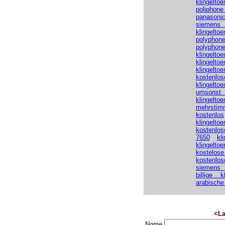
klingeltoe
poliphon
panasonic
siemens 
klingeltoe
polyphon
polyphone
klingelto
klingelto
klingelto
kostenlos
klingelt
umsonst 
klingelto
mehrstimm
kostenlos
klingelto
kostenlos
7650
kl
klingelto
kostelose
kostenlos
siemens
billige k
arabische
<La
Nome