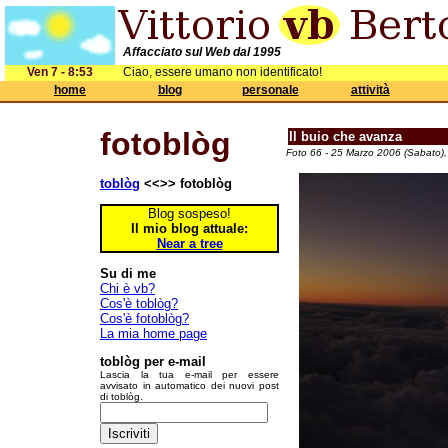
Affacciato sul Web dal 1995
Ven 7 - 8:53
Ciao, essere umano non identificato!
home
blog
personale
attività
fotoblòg
Il buio che avanza
Foto 66 - 25 Marzo 2006 (Sabato),
toblòg
<<>> fotoblòg
Blog sospeso!
Il mio blog attuale:
Near a tree
Su di me
Chi è vb?
Cos'è toblòg?
Cos'è fotoblòg?
La mia home page
toblòg per e-mail
Lascia la tua e-mail per essere
avvisato in automatico dei nuovi post
di toblòg.