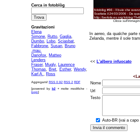
Cerca in fotoblòg
Clicca sull'immagin
Gravitazioni
Elena
In aereo, da qualche parte s
Simone
,
Rutto
,
Gaglia
,
Zelanda, mentre il sole tra
Dumbo
,
Lobo
,
Sciasbat
,
Fabbrone
,
Susan
,
Bruno
.mau.
Dariofox
,
Matteo
Lenders
<<
L'albero infuocato
Fraser
,
Mugly
,
Laurence
Thomas
,
Bret
,
Esther
,
Wendy
,
Karl A.
,
Ross
<La
Aggregami!
RSS 0.92
RSS 2
RDF
Nome
[powered by
b2
+ molte modifiche -
Url
login
]
Testo
Auto-BR (vai a capo a