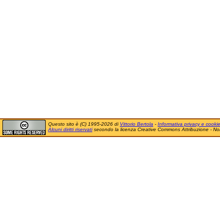
Questo sito è (C) 1995-2026 di
Vittorio Bertola
-
Informativa privacy e cooki
Alcuni diritti riservati
secondo la licenza Creative Commons Attribuzione - No