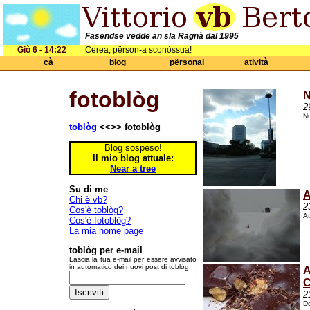
Fasendse vëdde an sla Ragnà dal 1995
Giò 6 - 14:22
Cerea, përson-a sconòssua!
cà
blog
përsonal
atività
fotoblòg
N
2
Nu
toblòg
<<>> fotoblòg
Blog sospeso!
Il mio blog attuale:
Near a tree
Su di me
A
Chi è vb?
2
Cos'è toblòg?
At
Cos'è fotoblòg?
La mia home page
toblòg per e-mail
Lascia la tua e-mail per essere avvisato
in automatico dei nuovi post di toblòg.
A
C
2
D