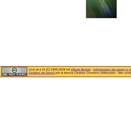
Cost sit a l'è (C) 1995-2026 ëd
Vittorio Bertola
-
Informassion sla privacy e si
Certidun drit riservà
për la licensa Creative Commons Atribussion - Nen comer