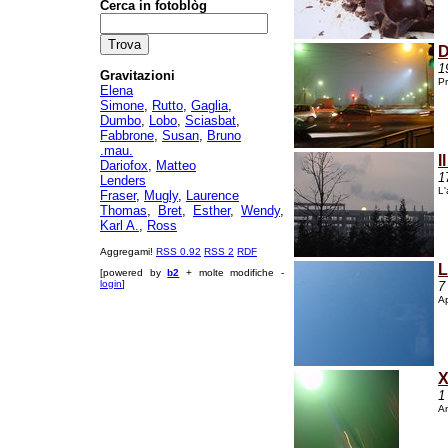
Cerca in fotoblòg
D
1
Gravitazioni
Pr
Elena
Simone
,
Rutto
,
Gaglia
,
Dumbo
,
Lobo
,
Sciasbat
,
Fabbrone
,
Susan
,
Bruno
.mau.
I
Dariofox
,
Matteo
1
Lenders
L'
Fraser
,
Mugly
,
Laurence
Thomas
,
Bret
,
Esther
,
Wendy
,
Karl A.
,
Ross
Aggregami!
RSS 0.92
RSS 2
RDF
L
[powered by
b2
+ molte modifiche -
login
]
7
Ap
X
1
An