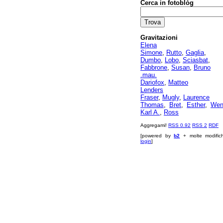
Cerca in fotoblòg
Gravitazioni
Elena
Simone
,
Rutto
,
Gaglia
,
Dumbo
,
Lobo
,
Sciasbat
,
Fabbrone
,
Susan
,
Bruno
.mau.
Dariofox
,
Matteo
Lenders
Fraser
,
Mugly
,
Laurence
Thomas
,
Bret
,
Esther
,
Wen
Karl A.
,
Ross
Aggregami!
RSS 0.92
RSS 2
RDF
[powered by
b2
+ molte modific
login
]