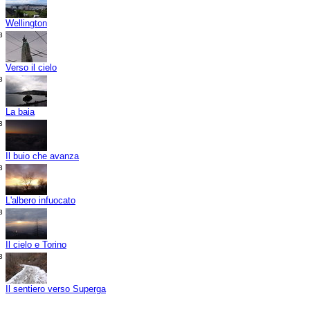
Wellington
3
Verso il cielo
3
La baia
3
Il buio che avanza
3
L'albero infuocato
3
Il cielo e Torino
3
Il sentiero verso Superga