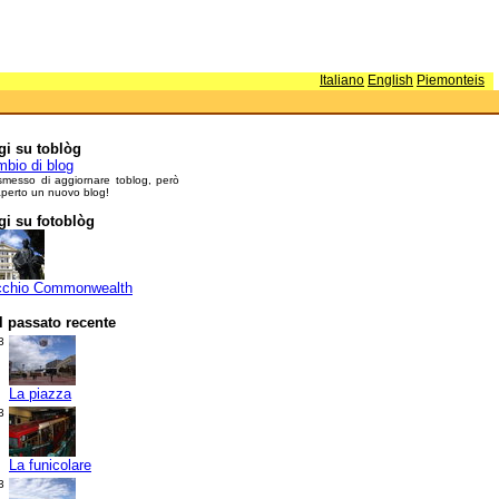
Italiano
English
Piemonteis
i su toblòg
bio di blog
smesso di aggiornare toblog, però
perto un nuovo blog!
i su fotoblòg
cchio Commonwealth
l passato recente
3
La piazza
3
La funicolare
3