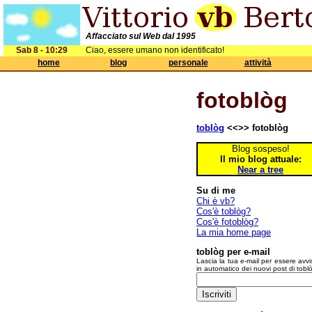
Affacciato sul Web dal 1995
Sab 8 - 10:29
Ciao, essere umano non identificato!
home
blog
personale
attività
fotoblòg
toblòg
<<>> fotoblòg
Blog sospeso!
Il mio blog attuale:
Near a tree
Su di me
Chi è vb?
Cos'è toblòg?
Cos'è fotoblòg?
La mia home page
toblòg per e-mail
Lascia la tua e-mail per essere avvi
in automatico dei nuovi post di tobl