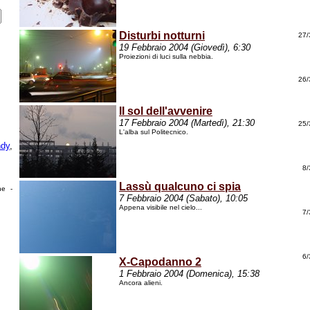
Disturbi notturni
27/
19 Febbraio 2004 (Giovedì), 6:30
Proiezioni di luci sulla nebbia.
26/
Il sol dell'avvenire
17 Febbraio 2004 (Martedì), 21:30
25/
L'alba sul Politecnico.
dy
,
8/
Lassù qualcuno ci spia
he -
7 Febbraio 2004 (Sabato), 10:05
Appena visibile nel cielo...
7/
6/
X-Capodanno 2
1 Febbraio 2004 (Domenica), 15:38
Ancora alieni.