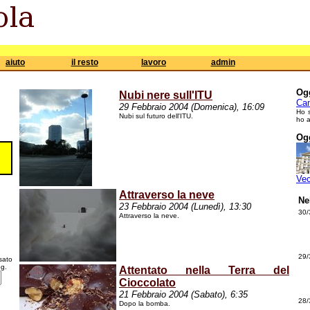
aiuto
il resto
lavoro
admin
Ogg
Nubi nere sull'ITU
Cam
29 Febbraio 2004 (Domenica), 16:09
Ho 
Nubi sul futuro dell'ITU.
ho a
Ogg
Ve
Attraverso la neve
Ne
23 Febbraio 2004 (Lunedì), 13:30
30/
Attraverso la neve.
29/
sato
òg.
Attentato nella Terra del
Cioccolato
21 Febbraio 2004 (Sabato), 6:35
28/
Dopo la bomba.