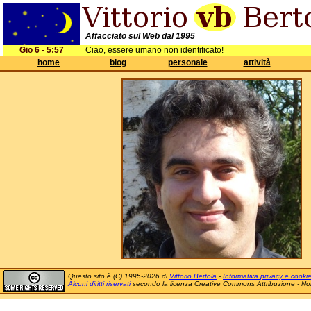
Affacciato sul Web dal 1995
Gio 6 - 5:57
Ciao, essere umano non identificato!
home
blog
personale
attività
Questo sito è (C) 1995-2026 di
Vittorio Bertola
-
Informativa privacy e cooki
Alcuni diritti riservati
secondo la licenza Creative Commons Attribuzione - No