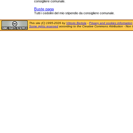
consigliere comunale.
Buste paga
Tutti i cedolini del mio stipendio da consigliere comunale.
This site (C) 1995-2026 by
Vittorio Bertola
-
Privacy and cookies information
Some rights reserved
according to the Creative Commons Attribution - Non 