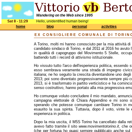
Wandering on the Web since 1995
Sat 8 - 11:29
Hello, unidentified human being!
home
blog
personal
activities
EX CONSIGLIERE COMUNALE DI TORIN
A Torino, molti mi hanno conosciuto per la mia attività di 
candidato sindaco di Torino, e dal 2011 al 2016 ho avuto l
in qualità di capogruppo del Movimento 5 Stelle, occupa
battendo tutti i record di attivismo istituzionale.
Ho vissuto tutto l'arco dell'esperienza politica, essendo
esso sembrava veramente una strada di impegno civico, 
italiana; ne ho seguito la crescita diventandone uno degli 
2013; poi sono diventato progressivamente sempre più cr
2013, si è trasformato in partito verticistico e ha cominci
senso costruttivo, hanno portato alla mia progressiva em
Ho comunque voluto concludere il mio mandato, annuncia
campagna elettorale di Chiara Appendino e mi sono of
sperando che potesse comunque cambiare Torino in meg
esaurito la sua spinta. Tuttavia, dopo il voto, vinte le
esperienza in politica.
Dopo la mia uscita, il M5S Torino ha cancellato dalla re
avevo fatto tramite il sito
www.movimentotorino.it
, che o
(che per fortuna ho quasi sempre pubblicato anche sul m