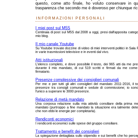
questo, come atto finale, ho voluto conservare in que
trasparenza che secondo me è doveroso per chiunque rico
INFORMAZIONI PERSONALI
I miei post sul M5S
Centinaia di post sul M5S dal 2008 a oggi, presi dall'apposita catego
mio blog.
Il mio canale Youtube
Su Youtube trovate dozzine di video di miei interventi politici in Sala
in varie trasmissioni televisive e in eventi dal vivo.
Atti istituzionali
L'elenco completo, e dove possibile il testo, dei 965 atti da me pre
durante il mio mandato, di cui 519 scritti e firmati da me come
firmatario.
Presenze complessive dei consiglieri comunali
Per me e per tutti gli altri consiglieri del mandato 2011-2016, il to
presenze tra consigli comunali e sedute di commissione; io sono
l'unico a superare le 3000 presenze.
Relazione di metà mandato
Una corposa relazione sulla mia attività consiliare della prima m
mandato (purtroppo a fine mandato la situazione era talmente dete
che non ebbi le energie per completarla).
Rendiconti economici
I rendiconti economici sulle spese del gruppo consiliare.
Trattamento e benefit dei consiglieri
La spiegazione dettagliata sullo stipendio e sui benefit che ho perce