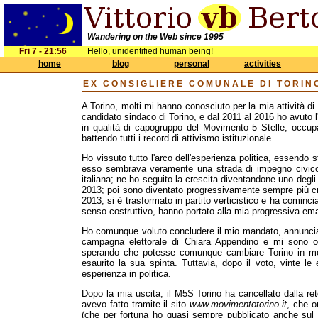
Wandering on the Web since 1995
Fri 7 - 21:56
Hello, unidentified human being!
home
blog
personal
activities
EX CONSIGLIERE COMUNALE DI TORIN
A Torino, molti mi hanno conosciuto per la mia attività di 
candidato sindaco di Torino, e dal 2011 al 2016 ho avuto l
in qualità di capogruppo del Movimento 5 Stelle, occupa
battendo tutti i record di attivismo istituzionale.
Ho vissuto tutto l'arco dell'esperienza politica, essendo
esso sembrava veramente una strada di impegno civico, 
italiana; ne ho seguito la crescita diventandone uno degli 
2013; poi sono diventato progressivamente sempre più cr
2013, si è trasformato in partito verticistico e ha cominci
senso costruttivo, hanno portato alla mia progressiva em
Ho comunque voluto concludere il mio mandato, annuncia
campagna elettorale di Chiara Appendino e mi sono of
sperando che potesse comunque cambiare Torino in meg
esaurito la sua spinta. Tuttavia, dopo il voto, vinte le
esperienza in politica.
Dopo la mia uscita, il M5S Torino ha cancellato dalla re
avevo fatto tramite il sito
www.movimentotorino.it
, che o
(che per fortuna ho quasi sempre pubblicato anche sul m