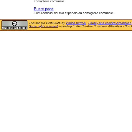
consigliere comunale.
Buste paga
Tutti i cedolini del mio stipendio da consigliere comunale.
This site (C) 1995-2026 by
Vittorio Bertola
-
Privacy and cookies information
Some rights reserved
according to the Creative Commons Attribution - Non 