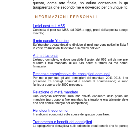
questo, come atto finale, ho voluto conservare in que
trasparenza che secondo me è doveroso per chiunque rico
INFORMAZIONI PERSONALI
I miei post sul M5S
Centinaia di post sul M5S dal 2008 a oggi, presi dall'apposita catego
mio blog.
Il mio canale Youtube
Su Youtube trovate dozzine di video di miei interventi politici in Sala
in varie trasmissioni televisive e in eventi dal vivo.
Atti istituzionali
L'elenco completo, e dove possibile il testo, dei 965 atti da me pre
durante il mio mandato, di cui 519 scritti e firmati da me come
firmatario.
Presenze complessive dei consiglieri comunali
Per me e per tutti gli altri consiglieri del mandato 2011-2016, il to
presenze tra consigli comunali e sedute di commissione; io sono
l'unico a superare le 3000 presenze.
Relazione di metà mandato
Una corposa relazione sulla mia attività consiliare della prima m
mandato (purtroppo a fine mandato la situazione era talmente dete
che non ebbi le energie per completarla).
Rendiconti economici
I rendiconti economici sulle spese del gruppo consiliare.
Trattamento e benefit dei consiglieri
La spiegazione dettagliata sullo stipendio e sui benefit che ho perce