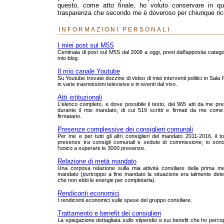
questo, come atto finale, ho voluto conservare in que
trasparenza che secondo me è doveroso per chiunque rico
INFORMAZIONI PERSONALI
I miei post sul M5S
Centinaia di post sul M5S dal 2008 a oggi, presi dall'apposita catego
mio blog.
Il mio canale Youtube
Su Youtube trovate dozzine di video di miei interventi politici in Sala
in varie trasmissioni televisive e in eventi dal vivo.
Atti istituzionali
L'elenco completo, e dove possibile il testo, dei 965 atti da me pre
durante il mio mandato, di cui 519 scritti e firmati da me come
firmatario.
Presenze complessive dei consiglieri comunali
Per me e per tutti gli altri consiglieri del mandato 2011-2016, il to
presenze tra consigli comunali e sedute di commissione; io sono
l'unico a superare le 3000 presenze.
Relazione di metà mandato
Una corposa relazione sulla mia attività consiliare della prima m
mandato (purtroppo a fine mandato la situazione era talmente dete
che non ebbi le energie per completarla).
Rendiconti economici
I rendiconti economici sulle spese del gruppo consiliare.
Trattamento e benefit dei consiglieri
La spiegazione dettagliata sullo stipendio e sui benefit che ho perce