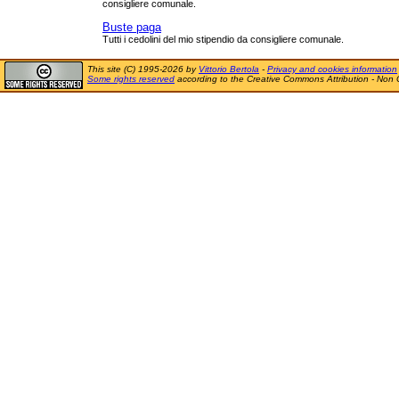
consigliere comunale.
Buste paga
Tutti i cedolini del mio stipendio da consigliere comunale.
This site (C) 1995-2026 by
Vittorio Bertola
-
Privacy and cookies information
Some rights reserved
according to the Creative Commons Attribution - Non 