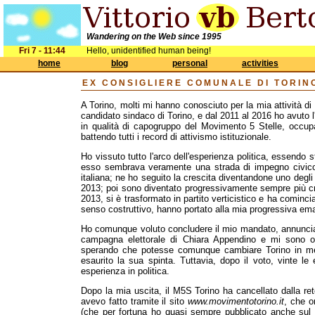
Wandering on the Web since 1995
Fri 7 - 11:44
Hello, unidentified human being!
home
blog
personal
activities
EX CONSIGLIERE COMUNALE DI TORIN
A Torino, molti mi hanno conosciuto per la mia attività di 
candidato sindaco di Torino, e dal 2011 al 2016 ho avuto l
in qualità di capogruppo del Movimento 5 Stelle, occupa
battendo tutti i record di attivismo istituzionale.
Ho vissuto tutto l'arco dell'esperienza politica, essendo
esso sembrava veramente una strada di impegno civico, 
italiana; ne ho seguito la crescita diventandone uno degli 
2013; poi sono diventato progressivamente sempre più cr
2013, si è trasformato in partito verticistico e ha cominci
senso costruttivo, hanno portato alla mia progressiva em
Ho comunque voluto concludere il mio mandato, annuncia
campagna elettorale di Chiara Appendino e mi sono of
sperando che potesse comunque cambiare Torino in meg
esaurito la sua spinta. Tuttavia, dopo il voto, vinte le
esperienza in politica.
Dopo la mia uscita, il M5S Torino ha cancellato dalla re
avevo fatto tramite il sito
www.movimentotorino.it
, che o
(che per fortuna ho quasi sempre pubblicato anche sul m