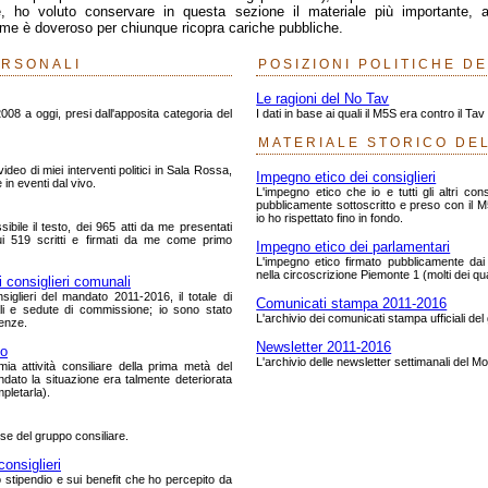
, ho voluto conservare in questa sezione il materiale più importante, a
me è doveroso per chiunque ricopra cariche pubbliche.
ERSONALI
POSIZIONI POLITICHE D
Le ragioni del No Tav
008 a oggi, presi dall'apposita categoria del
I dati in base ai quali il M5S era contro il Ta
MATERIALE STORICO DE
deo di miei interventi politici in Sala Rossa,
Impegno etico dei consiglieri
 in eventi dal vivo.
L'impegno etico che io e tutti gli altri con
pubblicamente sottoscritto e preso con il M
io ho rispettato fino in fondo.
bile il testo, dei 965 atti da me presentati
ui 519 scritti e firmati da me come primo
Impegno etico dei parlamentari
L'impegno etico firmato pubblicamente dai c
nella circoscrizione Piemonte 1 (molti dei qua
consiglieri comunali
nsiglieri del mandato 2011-2016, il totale di
Comunicati stampa 2011-2016
li e sedute di commissione; io sono stato
L'archivio dei comunicati stampa ufficiali de
senze.
Newsletter 2011-2016
to
L'archivio delle newsletter settimanali del Mo
ia attività consiliare della prima metà del
dato la situazione era talmente deteriorata
pletarla).
ese del gruppo consiliare.
consiglieri
o stipendio e sui benefit che ho percepito da