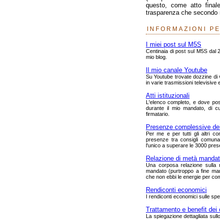
questo, come atto finale
trasparenza che secondo 
INFORMAZIONI P
I miei post sul M5S
Centinaia di post sul M5S dal 2
mio blog.
Il mio canale Youtube
Su Youtube trovate dozzine di vi
in varie trasmissioni televisive e
Atti istituzionali
L'elenco completo, e dove possi
durante il mio mandato, di c
firmatario.
Presenze complessive dei 
Per me e per tutti gli altri co
presenze tra consigli comuna
l'unico a superare le 3000 pre
Relazione di metà manda
Una corposa relazione sulla m
mandato (purtroppo a fine man
che non ebbi le energie per com
Rendiconti economici
I rendiconti economici sulle sp
Trattamento e benefit dei 
La spiegazione dettagliata sull