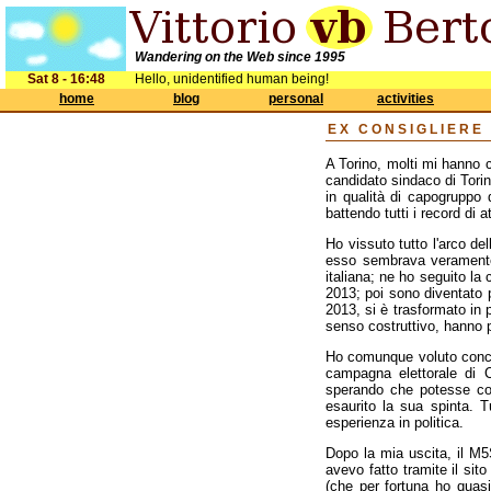
Wandering on the Web since 1995
Sat 8 - 16:48
Hello, unidentified human being!
home
blog
personal
activities
EX CONSIGLIERE
A Torino, molti mi hanno c
candidato sindaco di Torin
in qualità di capogruppo
battendo tutti i record di a
Ho vissuto tutto l'arco de
esso sembrava veramente 
italiana; ne ho seguito la
2013; poi sono diventato 
2013, si è trasformato in 
senso costruttivo, hanno 
Ho comunque voluto concl
campagna elettorale di 
sperando che potesse co
esaurito la sua spinta. T
esperienza in politica.
Dopo la mia uscita, il M5
avevo fatto tramite il sit
(che per fortuna ho quas