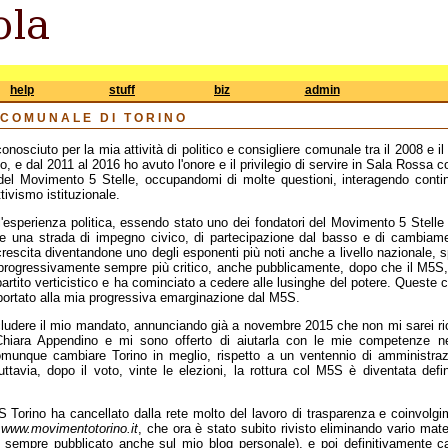
help
stuff
biz
admin
 COMUNALE DI TORINO
onosciuto per la mia attività di politico e consigliere comunale tra il 2008 e i
o, e dal 2011 al 2016 ho avuto l'onore e il privilegio di servire in Sala Rossa
 del Movimento 5 Stelle, occupandomi di molte questioni, interagendo contin
ttivismo istituzionale.
ll'esperienza politica, essendo stato uno dei fondatori del Movimento 5 Stell
una strada di impegno civico, di partecipazione dal basso e di cambiament
 crescita diventandone uno degli esponenti più noti anche a livello nazionale, sp
progressivamente sempre più critico, anche pubblicamente, dopo che il M5S,
partito verticistico e ha cominciato a cedere alle lusinghe del potere. Queste c
portato alla mia progressiva emarginazione dal M5S.
udere il mio mandato, annunciando già a novembre 2015 che non mi sarei ric
Chiara Appendino e mi sono offerto di aiutarla con le mie competenze ne
munque cambiare Torino in meglio, rispetto a un ventennio di amministra
uttavia, dopo il voto, vinte le elezioni, la rottura col M5S è diventata defi
S Torino ha cancellato dalla rete molto del lavoro di trasparenza e coinvolg
o
www.movimentotorino.it
, che ora è stato subito rivisto eliminando vario mater
i sempre pubblicato anche sul mio blog personale), e poi definitivamente ca