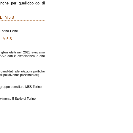
nche per quell'obbligo di
EL M5S
v Torino-Lione.
L M5S
siglieri eletti nel 2011 avevamo
5S e con la cittadinanza, e che
andidati alle elezioni politiche
li poi divenuti parlamentari).
l gruppo consiliare M5S Torino.
vimento 5 Stelle di Torino.