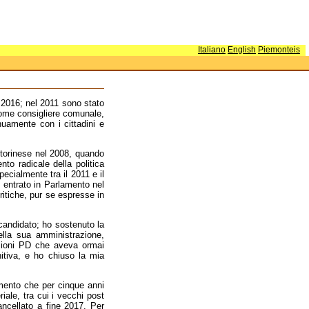
Italiano
English
Piemonteis
l 2016; nel 2011 sono stato
 come consigliere comunale,
uamente con i cittadini e
e torinese nel 2008, quando
o radicale della politica
ecialmente tra il 2011 e il
 entrato in Parlamento nel
ritiche, pur se espresse in
andidato; ho sostenuto la
lla sua amministrazione,
zioni PD che aveva ormai
nitiva, e ho chiuso la mia
imento che per cinque anni
iale, tra cui i vecchi post
ncellato a fine 2017. Per