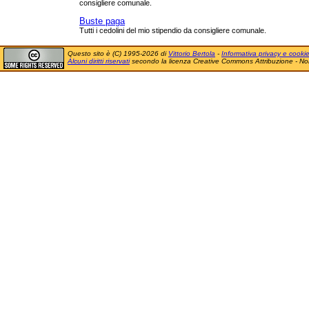
consigliere comunale.
Buste paga
Tutti i cedolini del mio stipendio da consigliere comunale.
Questo sito è (C) 1995-2026 di
Vittorio Bertola
-
Informativa privacy e cooki
Alcuni diritti riservati
secondo la licenza Creative Commons Attribuzione - No