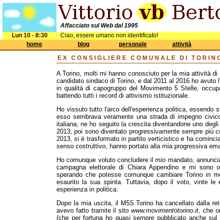
Affacciato sul Web dal 1995
Lun 10 - 8:30
Ciao, essere umano non identificato!
home
blog
personale
attività
EX CONSIGLIERE COMUNALE DI TORIN
A Torino, molti mi hanno conosciuto per la mia attività di 
candidato sindaco di Torino, e dal 2011 al 2016 ho avuto l
in qualità di capogruppo del Movimento 5 Stelle, occupa
battendo tutti i record di attivismo istituzionale.
Ho vissuto tutto l'arco dell'esperienza politica, essendo
esso sembrava veramente una strada di impegno civico, 
italiana; ne ho seguito la crescita diventandone uno degli 
2013; poi sono diventato progressivamente sempre più cr
2013, si è trasformato in partito verticistico e ha cominci
senso costruttivo, hanno portato alla mia progressiva em
Ho comunque voluto concludere il mio mandato, annuncia
campagna elettorale di Chiara Appendino e mi sono of
sperando che potesse comunque cambiare Torino in meg
esaurito la sua spinta. Tuttavia, dopo il voto, vinte le
esperienza in politica.
Dopo la mia uscita, il M5S Torino ha cancellato dalla re
avevo fatto tramite il sito
www.movimentotorino.it
, che o
(che per fortuna ho quasi sempre pubblicato anche sul m