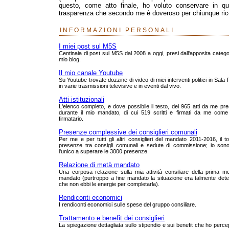
questo, come atto finale, ho voluto conservare in que
trasparenza che secondo me è doveroso per chiunque rico
INFORMAZIONI PERSONALI
I miei post sul M5S
Centinaia di post sul M5S dal 2008 a oggi, presi dall'apposita catego
mio blog.
Il mio canale Youtube
Su Youtube trovate dozzine di video di miei interventi politici in Sala
in varie trasmissioni televisive e in eventi dal vivo.
Atti istituzionali
L'elenco completo, e dove possibile il testo, dei 965 atti da me pre
durante il mio mandato, di cui 519 scritti e firmati da me come
firmatario.
Presenze complessive dei consiglieri comunali
Per me e per tutti gli altri consiglieri del mandato 2011-2016, il to
presenze tra consigli comunali e sedute di commissione; io sono
l'unico a superare le 3000 presenze.
Relazione di metà mandato
Una corposa relazione sulla mia attività consiliare della prima m
mandato (purtroppo a fine mandato la situazione era talmente dete
che non ebbi le energie per completarla).
Rendiconti economici
I rendiconti economici sulle spese del gruppo consiliare.
Trattamento e benefit dei consiglieri
La spiegazione dettagliata sullo stipendio e sui benefit che ho perce