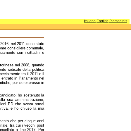
Italiano
English
Piemonteis
l 2016; nel 2011 sono stato
 come consigliere comunale,
uamente con i cittadini e
e torinese nel 2008, quando
o radicale della politica
ecialmente tra il 2011 e il
 entrato in Parlamento nel
ritiche, pur se espresse in
andidato; ho sostenuto la
lla sua amministrazione,
zioni PD che aveva ormai
nitiva, e ho chiuso la mia
imento che per cinque anni
iale, tra cui i vecchi post
ncellato a fine 2017. Per