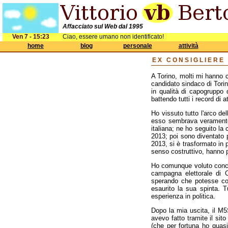
Affacciato sul Web dal 1995
Ven 7 - 15:23
Ciao, essere umano non identificato!
home
blog
personale
attività
EX CONSIGLIERE
A Torino, molti mi hanno c
candidato sindaco di Torin
in qualità di capogruppo
battendo tutti i record di a
Ho vissuto tutto l'arco de
esso sembrava veramente 
italiana; ne ho seguito la
2013; poi sono diventato 
2013, si è trasformato in 
senso costruttivo, hanno 
Ho comunque voluto concl
campagna elettorale di 
sperando che potesse co
esaurito la sua spinta. T
esperienza in politica.
Dopo la mia uscita, il M5
avevo fatto tramite il sit
(che per fortuna ho quas