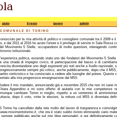
aiuto
il resto
lavoro
admin
 COMUNALE DI TORINO
onosciuto per la mia attività di politico e consigliere comunale tra il 2008 e i
o, e dal 2011 al 2016 ho avuto l'onore e il privilegio di servire in Sala Rossa
 del Movimento 5 Stelle, occupandomi di molte questioni, interagendo contin
ttivismo istituzionale.
ll'esperienza politica, essendo stato uno dei fondatori del Movimento 5 Stell
una strada di impegno civico, di partecipazione dal basso e di cambiament
 crescita diventandone uno degli esponenti più noti anche a livello nazionale, sp
progressivamente sempre più critico, anche pubblicamente, dopo che il M5S,
partito verticistico e ha cominciato a cedere alle lusinghe del potere. Queste c
portato alla mia progressiva emarginazione dal M5S.
udere il mio mandato, annunciando già a novembre 2015 che non mi sarei ric
Chiara Appendino e mi sono offerto di aiutarla con le mie competenze ne
munque cambiare Torino in meglio, rispetto a un ventennio di amministra
uttavia, dopo il voto, vinte le elezioni, la rottura col M5S è diventata defi
S Torino ha cancellato dalla rete molto del lavoro di trasparenza e coinvolg
o
www.movimentotorino.it
, che ora è stato subito rivisto eliminando vario mater
i sempre pubblicato anche sul mio blog personale), e poi definitivamente ca