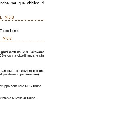
nche per quell'obbligo di
EL M5S
v Torino-Lione.
L M5S
siglieri eletti nel 2011 avevamo
5S e con la cittadinanza, e che
andidati alle elezioni politiche
li poi divenuti parlamentari).
l gruppo consiliare M5S Torino.
vimento 5 Stelle di Torino.