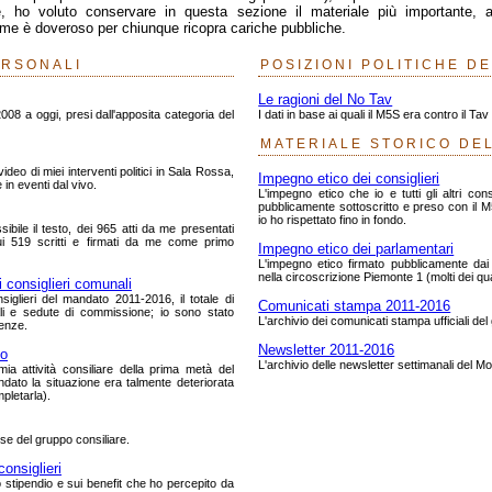
, ho voluto conservare in questa sezione il materiale più importante, a
me è doveroso per chiunque ricopra cariche pubbliche.
ERSONALI
POSIZIONI POLITICHE D
Le ragioni del No Tav
008 a oggi, presi dall'apposita categoria del
I dati in base ai quali il M5S era contro il Ta
MATERIALE STORICO DE
deo di miei interventi politici in Sala Rossa,
Impegno etico dei consiglieri
 in eventi dal vivo.
L'impegno etico che io e tutti gli altri con
pubblicamente sottoscritto e preso con il M
io ho rispettato fino in fondo.
bile il testo, dei 965 atti da me presentati
ui 519 scritti e firmati da me come primo
Impegno etico dei parlamentari
L'impegno etico firmato pubblicamente dai c
nella circoscrizione Piemonte 1 (molti dei qua
consiglieri comunali
nsiglieri del mandato 2011-2016, il totale di
Comunicati stampa 2011-2016
li e sedute di commissione; io sono stato
L'archivio dei comunicati stampa ufficiali de
senze.
Newsletter 2011-2016
to
L'archivio delle newsletter settimanali del Mo
ia attività consiliare della prima metà del
dato la situazione era talmente deteriorata
pletarla).
ese del gruppo consiliare.
consiglieri
o stipendio e sui benefit che ho percepito da