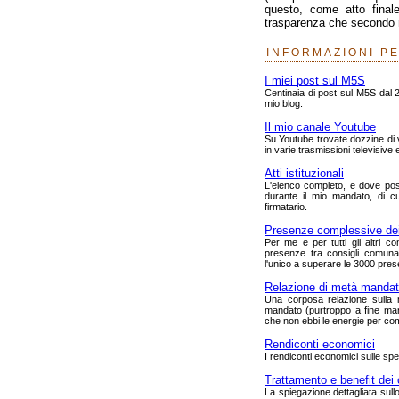
questo, come atto finale
trasparenza che secondo 
INFORMAZIONI P
I miei post sul M5S
Centinaia di post sul M5S dal 2
mio blog.
Il mio canale Youtube
Su Youtube trovate dozzine di vi
in varie trasmissioni televisive e
Atti istituzionali
L'elenco completo, e dove possi
durante il mio mandato, di c
firmatario.
Presenze complessive dei 
Per me e per tutti gli altri co
presenze tra consigli comuna
l'unico a superare le 3000 pre
Relazione di metà manda
Una corposa relazione sulla m
mandato (purtroppo a fine man
che non ebbi le energie per com
Rendiconti economici
I rendiconti economici sulle sp
Trattamento e benefit dei 
La spiegazione dettagliata sull