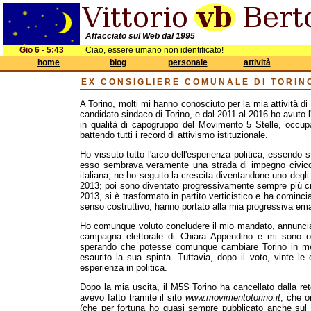
Affacciato sul Web dal 1995
Gio 6 - 5:43
Ciao, essere umano non identificato!
home
blog
personale
attività
EX CONSIGLIERE COMUNALE DI TORIN
A Torino, molti mi hanno conosciuto per la mia attività di 
candidato sindaco di Torino, e dal 2011 al 2016 ho avuto l
in qualità di capogruppo del Movimento 5 Stelle, occupa
battendo tutti i record di attivismo istituzionale.
Ho vissuto tutto l'arco dell'esperienza politica, essendo
esso sembrava veramente una strada di impegno civico, 
italiana; ne ho seguito la crescita diventandone uno degli 
2013; poi sono diventato progressivamente sempre più cr
2013, si è trasformato in partito verticistico e ha cominci
senso costruttivo, hanno portato alla mia progressiva em
Ho comunque voluto concludere il mio mandato, annuncia
campagna elettorale di Chiara Appendino e mi sono of
sperando che potesse comunque cambiare Torino in meg
esaurito la sua spinta. Tuttavia, dopo il voto, vinte le
esperienza in politica.
Dopo la mia uscita, il M5S Torino ha cancellato dalla re
avevo fatto tramite il sito
www.movimentotorino.it
, che o
(che per fortuna ho quasi sempre pubblicato anche sul m