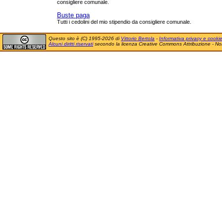
consigliere comunale.
Buste paga
Tutti i cedolini del mio stipendio da consigliere comunale.
Questo sito è (C) 1995-2026 di
Vittorio Bertola
-
Informativa privacy e cooki
Alcuni diritti riservati
secondo la licenza Creative Commons Attribuzione - No