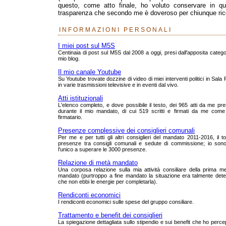
questo, come atto finale, ho voluto conservare in que
trasparenza che secondo me è doveroso per chiunque rico
INFORMAZIONI PERSONALI
I miei post sul M5S
Centinaia di post sul M5S dal 2008 a oggi, presi dall'apposita catego
mio blog.
Il mio canale Youtube
Su Youtube trovate dozzine di video di miei interventi politici in Sala
in varie trasmissioni televisive e in eventi dal vivo.
Atti istituzionali
L'elenco completo, e dove possibile il testo, dei 965 atti da me pre
durante il mio mandato, di cui 519 scritti e firmati da me come
firmatario.
Presenze complessive dei consiglieri comunali
Per me e per tutti gli altri consiglieri del mandato 2011-2016, il to
presenze tra consigli comunali e sedute di commissione; io sono
l'unico a superare le 3000 presenze.
Relazione di metà mandato
Una corposa relazione sulla mia attività consiliare della prima m
mandato (purtroppo a fine mandato la situazione era talmente dete
che non ebbi le energie per completarla).
Rendiconti economici
I rendiconti economici sulle spese del gruppo consiliare.
Trattamento e benefit dei consiglieri
La spiegazione dettagliata sullo stipendio e sui benefit che ho perce