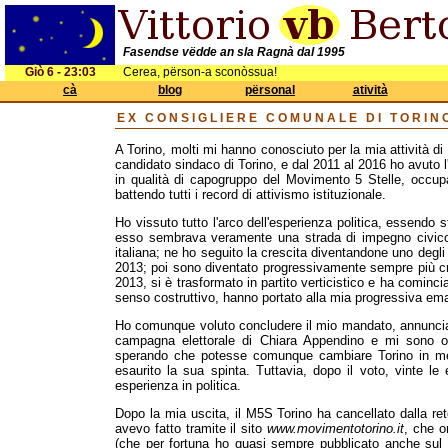
Fasendse vëdde an sla Ragnà dal 1995
Giò 6 - 23:03
Cerea, përson-a sconòssua!
cà
blog
përsonal
atività
EX CONSIGLIERE COMUNALE DI TORIN
A Torino, molti mi hanno conosciuto per la mia attività di 
candidato sindaco di Torino, e dal 2011 al 2016 ho avuto l
in qualità di capogruppo del Movimento 5 Stelle, occupa
battendo tutti i record di attivismo istituzionale.
Ho vissuto tutto l'arco dell'esperienza politica, essendo
esso sembrava veramente una strada di impegno civico, 
italiana; ne ho seguito la crescita diventandone uno degli 
2013; poi sono diventato progressivamente sempre più cr
2013, si è trasformato in partito verticistico e ha cominci
senso costruttivo, hanno portato alla mia progressiva em
Ho comunque voluto concludere il mio mandato, annuncia
campagna elettorale di Chiara Appendino e mi sono of
sperando che potesse comunque cambiare Torino in meg
esaurito la sua spinta. Tuttavia, dopo il voto, vinte le
esperienza in politica.
Dopo la mia uscita, il M5S Torino ha cancellato dalla re
avevo fatto tramite il sito
www.movimentotorino.it
, che o
(che per fortuna ho quasi sempre pubblicato anche sul m