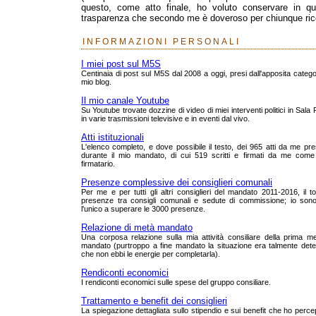
questo, come atto finale, ho voluto conservare in que
trasparenza che secondo me è doveroso per chiunque rico
INFORMAZIONI PERSONALI
I miei post sul M5S
Centinaia di post sul M5S dal 2008 a oggi, presi dall'apposita catego
mio blog.
Il mio canale Youtube
Su Youtube trovate dozzine di video di miei interventi politici in Sala
in varie trasmissioni televisive e in eventi dal vivo.
Atti istituzionali
L'elenco completo, e dove possibile il testo, dei 965 atti da me pre
durante il mio mandato, di cui 519 scritti e firmati da me come
firmatario.
Presenze complessive dei consiglieri comunali
Per me e per tutti gli altri consiglieri del mandato 2011-2016, il to
presenze tra consigli comunali e sedute di commissione; io sono
l'unico a superare le 3000 presenze.
Relazione di metà mandato
Una corposa relazione sulla mia attività consiliare della prima m
mandato (purtroppo a fine mandato la situazione era talmente dete
che non ebbi le energie per completarla).
Rendiconti economici
I rendiconti economici sulle spese del gruppo consiliare.
Trattamento e benefit dei consiglieri
La spiegazione dettagliata sullo stipendio e sui benefit che ho perce