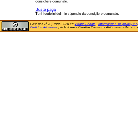
consigliere comunale.
Buste paga
Tutti i cedolini del mio stipendio da consigliere comunale.
Cost sit a l'è (C) 1995-2026 ëd
Vittorio Bertola
-
Informassion sla privacy e si
Certidun drit riservà
për la licensa Creative Commons Atribussion - Nen comer