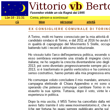
Fasendse vëdde an sla Ragnà dal 1995
Lùn 10 - 21:31
Cerea, përson-a sconòssua!
cà
blog
përsonal
atività
EX CONSIGLIERE COMUNALE DI TORIN
A Torino, molti mi hanno conosciuto per la mia attività di 
candidato sindaco di Torino, e dal 2011 al 2016 ho avuto l
in qualità di capogruppo del Movimento 5 Stelle, occupa
battendo tutti i record di attivismo istituzionale.
Ho vissuto tutto l'arco dell'esperienza politica, essendo
esso sembrava veramente una strada di impegno civico, 
italiana; ne ho seguito la crescita diventandone uno degli 
2013; poi sono diventato progressivamente sempre più cr
2013, si è trasformato in partito verticistico e ha cominci
senso costruttivo, hanno portato alla mia progressiva em
Ho comunque voluto concludere il mio mandato, annuncia
campagna elettorale di Chiara Appendino e mi sono of
sperando che potesse comunque cambiare Torino in meg
esaurito la sua spinta. Tuttavia, dopo il voto, vinte le
esperienza in politica.
Dopo la mia uscita, il M5S Torino ha cancellato dalla re
avevo fatto tramite il sito
www.movimentotorino.it
, che o
(che per fortuna ho quasi sempre pubblicato anche sul m