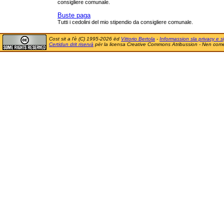
consigliere comunale.
Buste paga
Tutti i cedolini del mio stipendio da consigliere comunale.
Cost sit a l'è (C) 1995-2026 ëd
Vittorio Bertola
-
Informassion sla privacy e si
Certidun drit riservà
për la licensa Creative Commons Atribussion - Nen comer