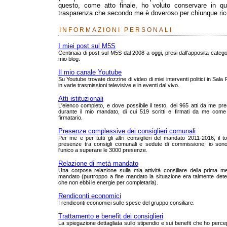
questo, come atto finale, ho voluto conservare in que
trasparenza che secondo me è doveroso per chiunque rico
INFORMAZIONI PERSONALI
I miei post sul M5S
Centinaia di post sul M5S dal 2008 a oggi, presi dall'apposita catego
mio blog.
Il mio canale Youtube
Su Youtube trovate dozzine di video di miei interventi politici in Sala
in varie trasmissioni televisive e in eventi dal vivo.
Atti istituzionali
L'elenco completo, e dove possibile il testo, dei 965 atti da me pre
durante il mio mandato, di cui 519 scritti e firmati da me come
firmatario.
Presenze complessive dei consiglieri comunali
Per me e per tutti gli altri consiglieri del mandato 2011-2016, il to
presenze tra consigli comunali e sedute di commissione; io sono
l'unico a superare le 3000 presenze.
Relazione di metà mandato
Una corposa relazione sulla mia attività consiliare della prima m
mandato (purtroppo a fine mandato la situazione era talmente dete
che non ebbi le energie per completarla).
Rendiconti economici
I rendiconti economici sulle spese del gruppo consiliare.
Trattamento e benefit dei consiglieri
La spiegazione dettagliata sullo stipendio e sui benefit che ho perce