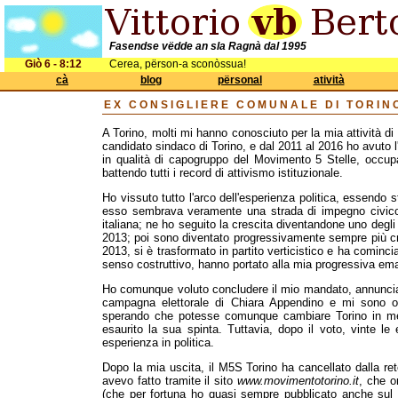
Fasendse vëdde an sla Ragnà dal 1995
Giò 6 - 8:12
Cerea, përson-a sconòssua!
cà
blog
përsonal
atività
EX CONSIGLIERE COMUNALE DI TORIN
A Torino, molti mi hanno conosciuto per la mia attività di 
candidato sindaco di Torino, e dal 2011 al 2016 ho avuto l
in qualità di capogruppo del Movimento 5 Stelle, occupa
battendo tutti i record di attivismo istituzionale.
Ho vissuto tutto l'arco dell'esperienza politica, essendo
esso sembrava veramente una strada di impegno civico, 
italiana; ne ho seguito la crescita diventandone uno degli 
2013; poi sono diventato progressivamente sempre più cr
2013, si è trasformato in partito verticistico e ha cominci
senso costruttivo, hanno portato alla mia progressiva em
Ho comunque voluto concludere il mio mandato, annuncia
campagna elettorale di Chiara Appendino e mi sono of
sperando che potesse comunque cambiare Torino in meg
esaurito la sua spinta. Tuttavia, dopo il voto, vinte le
esperienza in politica.
Dopo la mia uscita, il M5S Torino ha cancellato dalla re
avevo fatto tramite il sito
www.movimentotorino.it
, che o
(che per fortuna ho quasi sempre pubblicato anche sul m