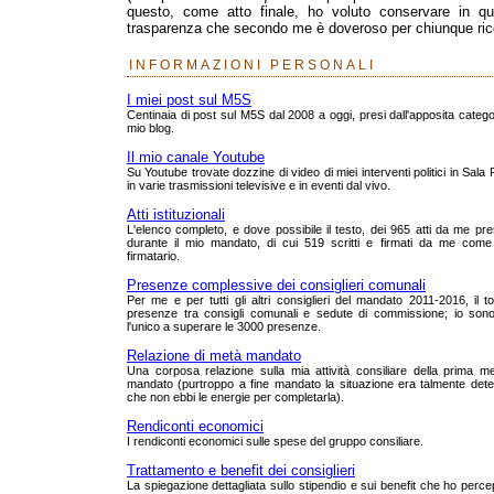
questo, come atto finale, ho voluto conservare in que
trasparenza che secondo me è doveroso per chiunque rico
INFORMAZIONI PERSONALI
I miei post sul M5S
Centinaia di post sul M5S dal 2008 a oggi, presi dall'apposita catego
mio blog.
Il mio canale Youtube
Su Youtube trovate dozzine di video di miei interventi politici in Sala
in varie trasmissioni televisive e in eventi dal vivo.
Atti istituzionali
L'elenco completo, e dove possibile il testo, dei 965 atti da me pre
durante il mio mandato, di cui 519 scritti e firmati da me come
firmatario.
Presenze complessive dei consiglieri comunali
Per me e per tutti gli altri consiglieri del mandato 2011-2016, il to
presenze tra consigli comunali e sedute di commissione; io sono
l'unico a superare le 3000 presenze.
Relazione di metà mandato
Una corposa relazione sulla mia attività consiliare della prima m
mandato (purtroppo a fine mandato la situazione era talmente dete
che non ebbi le energie per completarla).
Rendiconti economici
I rendiconti economici sulle spese del gruppo consiliare.
Trattamento e benefit dei consiglieri
La spiegazione dettagliata sullo stipendio e sui benefit che ho perce