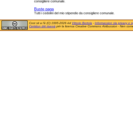
consigliere comunale.
Buste paga
Tutti i cedolini del mio stipendio da consigliere comunale.
Cost sit a l'è (C) 1995-2026 ëd
Vittorio Bertola
-
Informassion sla privacy e si
Certidun drit riservà
për la licensa Creative Commons Atribussion - Nen comer