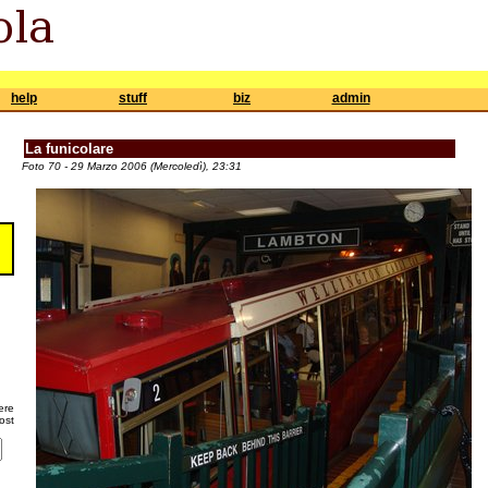
help
stuff
biz
admin
La funicolare
Foto 70 - 29 Marzo 2006 (Mercoledì), 23:31
ere
ost