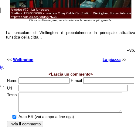
Clicca sull'immagine per visualizzare la versione più grande.
La funicolare di Wellington è probabilmente la principale attrattiva
turistica della città...
--vb.
<<
Wellington
La piazza
>>
dy
,
<Lascia un commento>
Nome
E-mail
e -
Url
Testo
Auto-BR (vai a capo a fine riga)