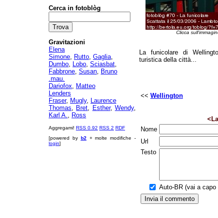
Cerca in fotoblòg
Clicca sull'immagin
Gravitazioni
Elena
La funicolare di Wellingt
Simone
,
Rutto
,
Gaglia
,
turistica della città...
Dumbo
,
Lobo
,
Sciasbat
,
Fabbrone
,
Susan
,
Bruno
.mau.
Dariofox
,
Matteo
Lenders
<<
Wellington
Fraser
,
Mugly
,
Laurence
Thomas
,
Bret
,
Esther
,
Wendy
,
Karl A.
,
Ross
<La
Aggregami!
RSS 0.92
RSS 2
RDF
Nome
[powered by
b2
+ molte modifiche -
Url
login
]
Testo
Auto-BR (vai a capo a