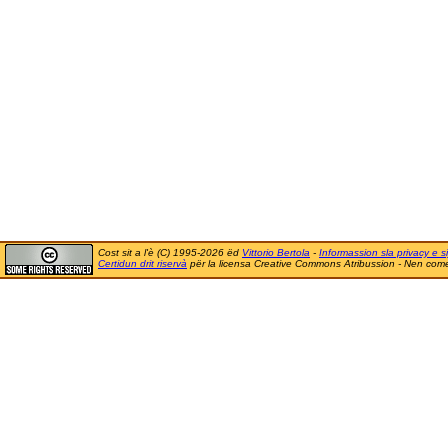
Cost sit a l'è (C) 1995-2026 ëd
Vittorio Bertola
-
Informassion sla privacy e si
Certidun drit riservà
për la licensa Creative Commons Atribussion - Nen comer