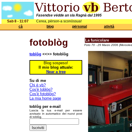
Fasendse vëdde an sla Ragnà dal 1995
Sab 8 - 11:07
Cerea, përson-a sconòssua!
cà
blog
përsonal
atività
fotoblòg
La funicolare
Foto 70 - 29 Marzo 2006 (Mercoled
toblòg
<<>> fotoblòg
Blog sospeso!
Il mio blog attuale:
Near a tree
Su di me
Chi è vb?
Cos'è toblòg?
Cos'è fotoblòg?
La mia home page
toblòg per e-mail
Lascia la tua e-mail per essere
avvisato in automatico dei nuovi post
di toblòg.