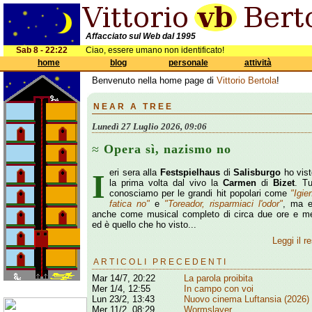
Affacciato sul Web dal 1995
Sab 8 - 22:22
Ciao, essere umano non identificato!
home
blog
personale
attività
Benvenuto nella home page di
Vittorio Bertola
!
NEAR A TREE
Lunedì 27 Luglio 2026, 09:06
Opera sì, nazismo no
Ieri sera alla
Festspielhaus
di
Salisburgo
ho vist
la prima volta dal vivo la
Carmen
di
Bizet
. Tu
conosciamo per le grandi hit popolari come
"Igie
fatica no"
e
"Toreador, risparmiaci l'odor"
, ma e
anche come musical completo di circa due ore e m
ed è quello che ho visto...
Leggi il re
ARTICOLI PRECEDENTI
Mar 14/7, 20:22
La parola proibita
Mer 1/4, 12:55
In campo con voi
Lun 23/2, 13:43
Nuovo cinema Luftansia (2026)
Mer 11/2, 08:29
Wormslayer