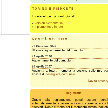
TORINO E PIEMONTE
I contenuti per gli utenti
glocali
:
»
Version piemonteisa
»
Il piemontese in rete
NOVITÀ NEL SITO
22 Dicembre 2020
Ulteriore aggiornamento del curriculum.
21 Aprile 2018
Aggiornamento del curriculum.
16 Aprile 2017
Aggiunta a futura memoria la sezione sulle mie pa
attività di
consigliere comunale
.
Novità preced
Registrati!
Grazie alla registrazione potrai essere identif
automaticamente e avere accesso a servizi e cont
riservati. Non c'è molto per il momento (dovrai pazien