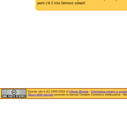
però c'è il mio famoso solaio!
Questo sito è (C) 1995-2026 di
Vittorio Bertola
-
Informativa privacy e cooki
Alcuni diritti riservati
secondo la licenza Creative Commons Attribuzione - No