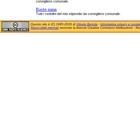
consigliere comunale.
Buste paga
Tutti i cedolini del mio stipendio da consigliere comunale.
Questo sito è (C) 1995-2026 di
Vittorio Bertola
-
Informativa privacy e cooki
Alcuni diritti riservati
secondo la licenza Creative Commons Attribuzione - No