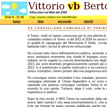
Affacciato sul Web dal 1995
Dom 9 - 12:36
Ciao, essere umano non identificato!
home
blog
personale
attività
EX CONSIGLIERE COMUNALE DI TORIN
A Torino, molti mi hanno conosciuto per la mia attività di 
candidato sindaco di Torino, e dal 2011 al 2016 ho avuto l
in qualità di capogruppo del Movimento 5 Stelle, occupa
battendo tutti i record di attivismo istituzionale.
Ho vissuto tutto l'arco dell'esperienza politica, essendo
esso sembrava veramente una strada di impegno civico, 
italiana; ne ho seguito la crescita diventandone uno degli 
2013; poi sono diventato progressivamente sempre più cr
2013, si è trasformato in partito verticistico e ha cominci
senso costruttivo, hanno portato alla mia progressiva em
Ho comunque voluto concludere il mio mandato, annuncia
campagna elettorale di Chiara Appendino e mi sono of
sperando che potesse comunque cambiare Torino in meg
esaurito la sua spinta. Tuttavia, dopo il voto, vinte le
esperienza in politica.
Dopo la mia uscita, il M5S Torino ha cancellato dalla re
avevo fatto tramite il sito
www.movimentotorino.it
, che o
(che per fortuna ho quasi sempre pubblicato anche sul m