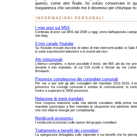
questo, come atto finale, ho voluto conservare in que
trasparenza che secondo me è doveroso per chiunque rico
INFORMAZIONI PERSONALI
I miei post sul M5S
Centinaia di post sul M5S dal 2008 a oggi, presi dall'apposita catego
mio blog.
Il mio canale Youtube
Su Youtube trovate dozzine di video di miei interventi politici in Sala
in varie trasmissioni televisive e in eventi dal vivo.
Atti istituzionali
L'elenco completo, e dove possibile il testo, dei 965 atti da me pre
durante il mio mandato, di cui 519 scritti e firmati da me come
firmatario.
Presenze complessive dei consiglieri comunali
Per me e per tutti gli altri consiglieri del mandato 2011-2016, il to
presenze tra consigli comunali e sedute di commissione; io sono
l'unico a superare le 3000 presenze.
Relazione di metà mandato
Una corposa relazione sulla mia attività consiliare della prima m
mandato (purtroppo a fine mandato la situazione era talmente dete
che non ebbi le energie per completarla).
Rendiconti economici
I rendiconti economici sulle spese del gruppo consiliare.
Trattamento e benefit dei consiglieri
La spiegazione dettagliata sullo stipendio e sui benefit che ho perce