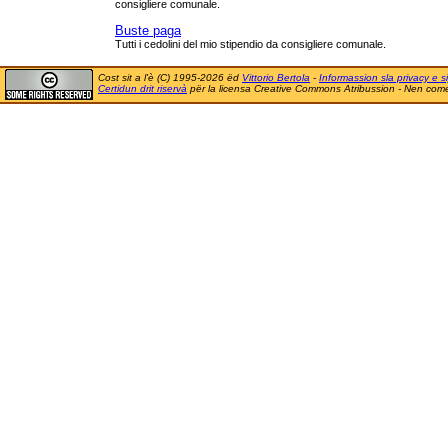
consigliere comunale.
Buste paga
Tutti i cedolini del mio stipendio da consigliere comunale.
Cost sit a l'è (C) 1995-2026 ëd
Vittorio Bertola
-
Informassion sla privacy e si
Certidun drit riservà
për la licensa Creative Commons Atribussion - Nen comer