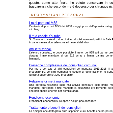
questo, come atto finale, ho voluto conservare in que
trasparenza che secondo me è doveroso per chiunque rico
INFORMAZIONI PERSONALI
I miei post sul M5S
Centinaia di post sul M5S dal 2008 a oggi, presi dall'apposita catego
mio blog.
Il mio canale Youtube
Su Youtube trovate dozzine di video di miei interventi politici in Sala
in varie trasmissioni televisive e in eventi dal vivo.
Atti istituzionali
L'elenco completo, e dove possibile il testo, dei 965 atti da me pre
durante il mio mandato, di cui 519 scritti e firmati da me come
firmatario.
Presenze complessive dei consiglieri comunali
Per me e per tutti gli altri consiglieri del mandato 2011-2016, il to
presenze tra consigli comunali e sedute di commissione; io sono
l'unico a superare le 3000 presenze.
Relazione di metà mandato
Una corposa relazione sulla mia attività consiliare della prima m
mandato (purtroppo a fine mandato la situazione era talmente dete
che non ebbi le energie per completarla).
Rendiconti economici
I rendiconti economici sulle spese del gruppo consiliare.
Trattamento e benefit dei consiglieri
La spiegazione dettagliata sullo stipendio e sui benefit che ho perce