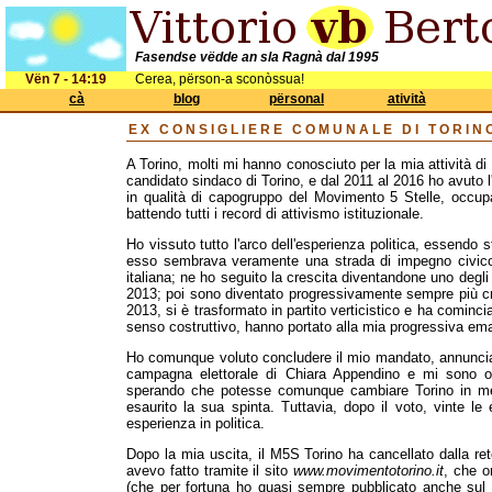
Fasendse vëdde an sla Ragnà dal 1995
Vën 7 - 14:19
Cerea, përson-a sconòssua!
cà
blog
përsonal
atività
EX CONSIGLIERE COMUNALE DI TORIN
A Torino, molti mi hanno conosciuto per la mia attività di 
candidato sindaco di Torino, e dal 2011 al 2016 ho avuto l
in qualità di capogruppo del Movimento 5 Stelle, occupa
battendo tutti i record di attivismo istituzionale.
Ho vissuto tutto l'arco dell'esperienza politica, essendo
esso sembrava veramente una strada di impegno civico, 
italiana; ne ho seguito la crescita diventandone uno degli 
2013; poi sono diventato progressivamente sempre più cr
2013, si è trasformato in partito verticistico e ha cominci
senso costruttivo, hanno portato alla mia progressiva em
Ho comunque voluto concludere il mio mandato, annuncia
campagna elettorale di Chiara Appendino e mi sono of
sperando che potesse comunque cambiare Torino in meg
esaurito la sua spinta. Tuttavia, dopo il voto, vinte le
esperienza in politica.
Dopo la mia uscita, il M5S Torino ha cancellato dalla re
avevo fatto tramite il sito
www.movimentotorino.it
, che o
(che per fortuna ho quasi sempre pubblicato anche sul m