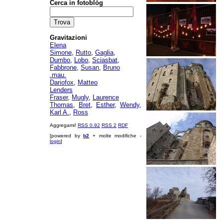
Cerca in fotoblòg
Gravitazioni
Elena
Simone
,
Rutto
,
Gaglia
,
Dumbo
,
Lobo
,
Sciasbat
,
Fabbrone
,
Susan
,
Bruno
.mau.
Dariofox
,
Matteo
Lenders
Fraser
,
Mugly
,
Laurence
Thomas
,
Bret
,
Esther
,
Wendy
,
Karl A.
,
Ross
Aggregami!
RSS 0.92
RSS 2
RDF
[powered by
b2
+ molte modifiche -
login
]