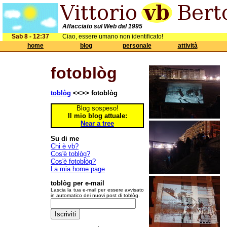
Affacciato sul Web dal 1995
Sab 8 - 12:37
Ciao, essere umano non identificato!
home
blog
personale
attività
fotoblòg
toblòg
<<>> fotoblòg
Blog sospeso!
Il mio blog attuale:
Near a tree
Su di me
Chi è vb?
Cos'è toblòg?
Cos'è fotoblòg?
La mia home page
toblòg per e-mail
Lascia la tua e-mail per essere avvisato
in automatico dei nuovi post di toblòg.