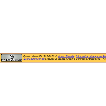
Questo sito è (C) 1995-2026 di
Vittorio Bertola
-
Informativa privacy e cooki
Alcuni diritti riservati
secondo la licenza Creative Commons Attribuzione - No