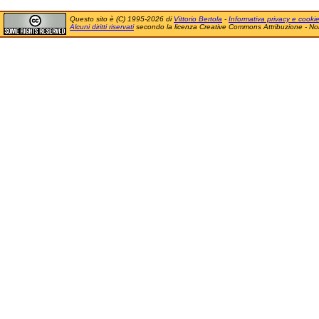
Questo sito è (C) 1995-2026 di
Vittorio Bertola
-
Informativa privacy e cooki
Alcuni diritti riservati
secondo la licenza Creative Commons Attribuzione - No