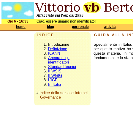
Affacciato sul Web dal 1995
Gio 6 - 16:33
Ciao, essere umano non identificato!
home
blog
personale
attività
INDICE
GUIDA ALLA I
Introduzione
Specialmente in Italia
Definizione
per questo motivo ho 
ICANN
questa materia, in mo
Ancora sugli
fondamentali e lo stato 
identificatori
Standard tecnici
Il WSIS
Il WGIG
L'IGF
In Italia
«
Indice della sezione Internet
Governance