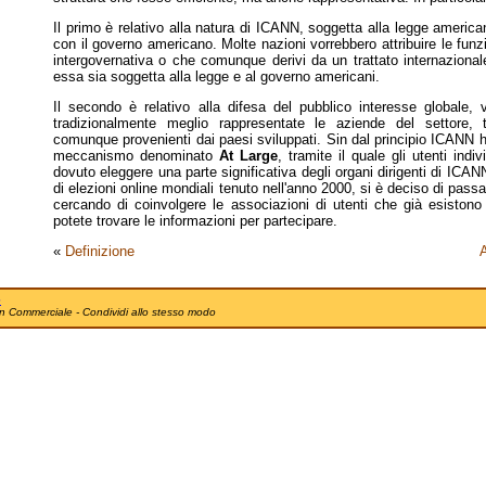
Il primo è relativo alla natura di ICANN, soggetta alla legge america
con il governo americano. Molte nazioni vorrebbero attribuire le fun
intergovernativa o che comunque derivi da un trattato internaziona
essa sia soggetta alla legge e al governo americani.
Il secondo è relativo alla difesa del pubblico interesse globale
tradizionalmente meglio rappresentate le aziende del settore,
comunque provenienti dai paesi sviluppati. Sin dal principio ICANN h
meccanismo denominato
At Large
, tramite il quale gli utenti indi
dovuto eleggere una parte significativa degli organi dirigenti di ICA
di elezioni online mondiali tenuto nell'anno 2000, si è deciso di passa
cercando di coinvolgere le associazioni di utenti che già esistono
potete trovare le informazioni per partecipare.
«
Definizione
A
e
n Commerciale - Condividi allo stesso modo