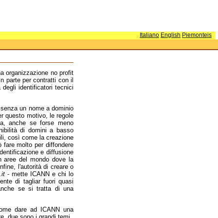
Italiano
English
Piemonteis
 organizzazione no profit
n parte per contratti con il
egli identificatori tecnici
t; senza un nome a dominio
er questo motivo, le regole
iva, anche se forse meno
ibilità di domini a basso
ili, così come la creazione
uò fare molto per diffondere
'identificazione e diffusione
 in aree del mondo dove la
fine, l'autorità di creare o
.it
- mette ICANN e chi lo
ente di tagliar fuori quasi
anche se si tratta di una
u come dare ad ICANN una
re, due sono i grandi temi.