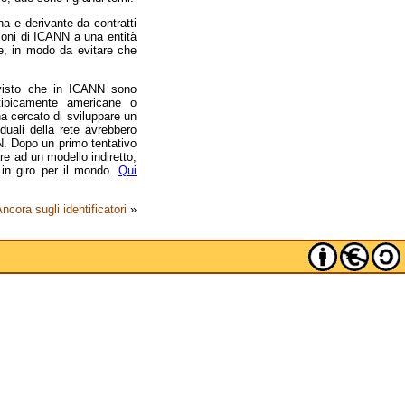
na e derivante da contratti
zioni di ICANN a una entità
le, in modo da evitare che
, visto che in ICANN sono
 tipicamente americane o
a cercato di sviluppare un
viduali della rete avrebbero
NN. Dopo un primo tentativo
re ad un modello indiretto,
 in giro per il mondo.
Qui
ncora sugli identificatori
»