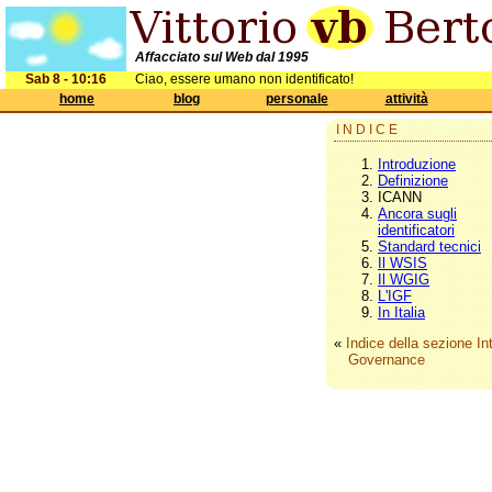
Affacciato sul Web dal 1995
Sab 8 - 10:16
Ciao, essere umano non identificato!
home
blog
personale
attività
INDICE
Introduzione
Definizione
ICANN
Ancora sugli
identificatori
Standard tecnici
Il WSIS
Il WGIG
L'IGF
In Italia
«
Indice della sezione In
Governance