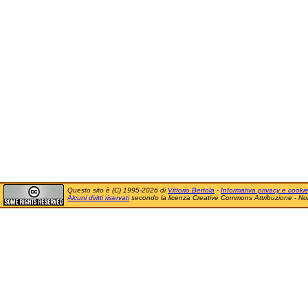
Questo sito è (C) 1995-2026 di
Vittorio Bertola
-
Informativa privacy e cooki
Alcuni diritti riservati
secondo la licenza Creative Commons Attribuzione - No