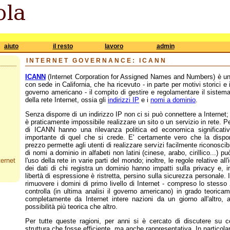
aiuto
il resto
lavoro
admin
INTERNET GOVERNANCE: ICANN
ICANN
(Internet Corporation for Assigned Names and Numbers) è una
con sede in California, che ha ricevuto - in parte per motivi storici e i
governo americano - il compito di gestire e regolamentare il sistema d
della rete Internet, ossia gli
indirizzi IP
e i
nomi a dominio
.
Senza disporre di un indirizzo IP non ci si può connettere a Interne
è praticamente impossibile realizzare un sito o un servizio in rete. P
di ICANN hanno una rilevanza politica ed economica significat
importante di quel che si crede. E' certamente vero che la dispon
prezzo permette agli utenti di realizzare servizi facilmente riconoscib
di nomi a dominio in alfabeti non latini (cinese, arabo, cirillico...) p
ternet
l'uso della rete in varie parti del mondo; inoltre, le regole relative all
dei dati di chi registra un dominio hanno impatti sulla privacy e,
libertà di espressione è ristretta, persino sulla sicurezza personale. In
rimuovere i domini di primo livello di Internet - compreso lo stesso
controlla (in ultima analisi il governo americano) in grado teoricam
completamente da Internet intere nazioni da un giorno all'altro, 
possibilità più teorica che altro.
Per tutte queste ragioni, per anni si è cercato di discutere s
struttura che fosse efficiente, ma anche rappresentativa. In particola