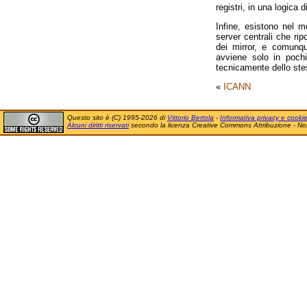
registri, in una logica 
Infine, esistono nel m
server centrali che rip
dei mirror, e comunqu
avviene solo in pochi
tecnicamente dello stes
«
ICANN
Questo sito è (C) 1995-2026 di
Vittorio Bertola
-
Informativa privacy e cooki
Alcuni diritti riservati
secondo la licenza Creative Commons Attribuzione - No