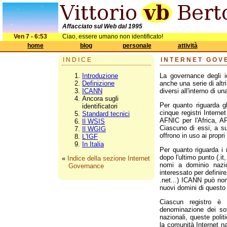
Affacciato sul Web dal 1995
Ven 7 - 6:53
Ciao, essere umano non identificato!
home
blog
personale
attività
INDICE
INTERNET GOV
Introduzione
La governance degli i
Definizione
anche una serie di altri
ICANN
diversi all'interno di un
Ancora sugli
Per quanto riguarda gl
identificatori
cinque registri Internet
Standard tecnici
AFNIC per l'Africa, AP
Il WSIS
Ciascuno di essi, a sua
Il WGIG
offrono in uso ai propri 
L'IGF
In Italia
Per quanto riguarda i 
dopo l'ultimo punto (.i
«
Indice della sezione Internet
nomi a dominio nazion
Governance
interessato per definire
.net...) ICANN può non
nuovi domini di questo 
Ciascun registro è 
denominazione dei sott
nazionali, queste poli
la comunità Internet na