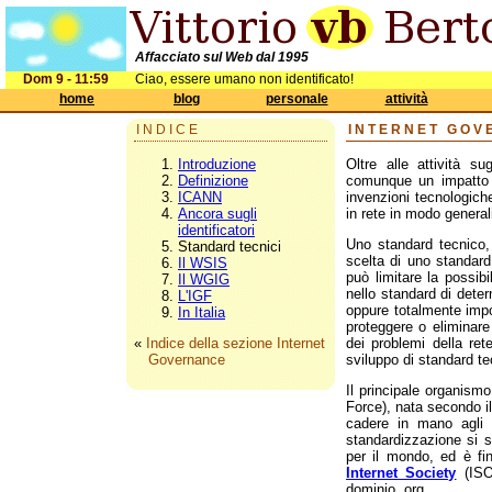
Affacciato sul Web dal 1995
Dom 9 - 11:59
Ciao, essere umano non identificato!
home
blog
personale
attività
INDICE
INTERNET GOV
Introduzione
Oltre alle attività su
Definizione
comunque un impatto im
ICANN
invenzioni tecnologich
Ancora sugli
in rete in modo general
identificatori
Uno standard tecnico, 
Standard tecnici
scelta di uno standard 
Il WSIS
può limitare la possibi
Il WGIG
nello standard di dete
L'IGF
oppure totalmente impo
In Italia
proteggere o eliminare 
«
Indice della sezione Internet
dei problemi della ret
Governance
sviluppo di standard tec
Il principale organism
Force), nata secondo i
cadere in mano agli in
standardizzazione si s
per il mondo, ed è fin
Internet Society
(ISOC
dominio .org.