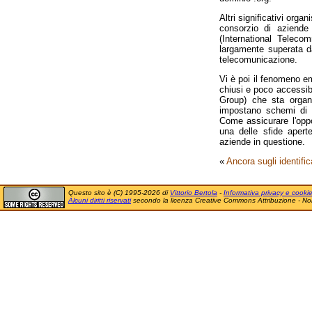
Altri significativi org
consorzio di aziende
(International Teleco
largamente superata da 
telecomunicazione.
Vi è poi il fenomeno e
chiusi e poco accessibi
Group) che sta organ
impostano schemi di f
Come assicurare l'oppo
una delle sfide apert
aziende in questione.
«
Ancora sugli identific
Questo sito è (C) 1995-2026 di
Vittorio Bertola
-
Informativa privacy e cooki
Alcuni diritti riservati
secondo la licenza Creative Commons Attribuzione - No