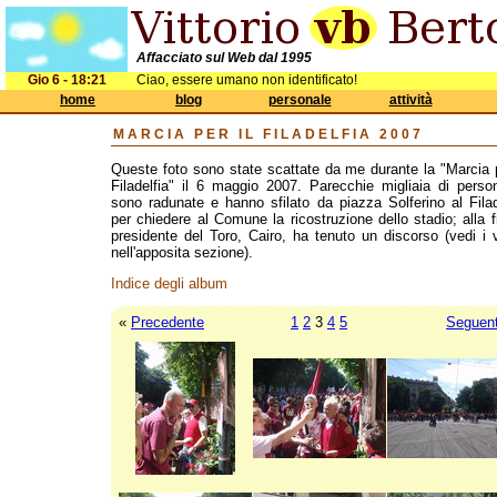
Affacciato sul Web dal 1995
Gio 6 - 18:21
Ciao, essere umano non identificato!
home
blog
personale
attività
MARCIA PER IL FILADELFIA 2007
Queste foto sono state scattate da me durante la "Marcia p
Filadelfia" il 6 maggio 2007. Parecchie migliaia di perso
sono radunate e hanno sfilato da piazza Solferino al Filad
per chiedere al Comune la ricostruzione dello stadio; alla fi
presidente del Toro, Cairo, ha tenuto un discorso (vedi i 
nell'apposita sezione).
Indice degli album
«
Precedente
1
2
3
4
5
Seguen