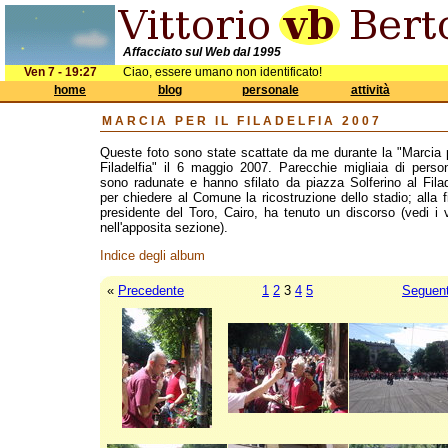
Affacciato sul Web dal 1995
Ven 7 - 19:27
Ciao, essere umano non identificato!
home
blog
personale
attività
MARCIA PER IL FILADELFIA 2007
Queste foto sono state scattate da me durante la "Marcia p
Filadelfia" il 6 maggio 2007. Parecchie migliaia di perso
sono radunate e hanno sfilato da piazza Solferino al Filad
per chiedere al Comune la ricostruzione dello stadio; alla fi
presidente del Toro, Cairo, ha tenuto un discorso (vedi i 
nell'apposita sezione).
Indice degli album
«
Precedente
1
2
3
4
5
Seguen