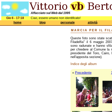
Affacciato sul Web dal 1995
Gio 6 - 17:18
Ciao, essere umano non identificato!
home
blog
personale
attività
MARCIA PER IL FI
Queste foto sono state scat
Filadelfia" il 6 maggio 200
sono radunate e hanno sfila
per chiedere al Comune la ric
presidente del Toro, Cairo,
nell'apposita sezione).
Indice degli album
«
Precedente