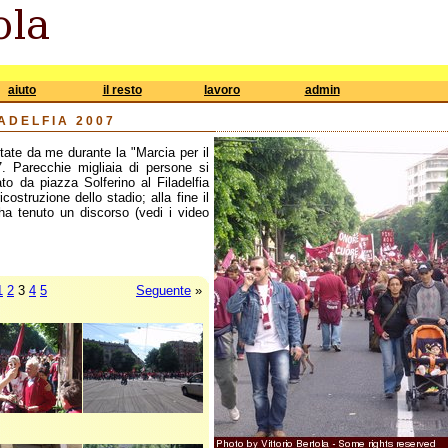
aiuto
il resto
lavoro
admin
LADELFIA 2007
tate da me durante la "Marcia per il
7. Parecchie migliaia di persone si
to da piazza Solferino al Filadelfia
ostruzione dello stadio; alla fine il
 ha tenuto un discorso (vedi i video
1
2
3
4
5
Seguente
»