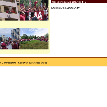
Scattata il 6 Maggio 2007.
e
n Commerciale - Condividi allo stesso modo