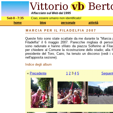
Affacciato sul Web dal 1995
Sab 8 - 7:35
Ciao, essere umano non identificato!
home
blog
personale
attività
MARCIA PER IL FILADELFIA 2007
Queste foto sono state scattate da me durante la "Marcia p
Filadelfia" il 6 maggio 2007. Parecchie migliaia di perso
sono radunate e hanno sfilato da piazza Solferino al Filad
per chiedere al Comune la ricostruzione dello stadio; alla fi
presidente del Toro, Cairo, ha tenuto un discorso (vedi i 
nell'apposita sezione).
Indice degli album
«
Precedente
1
2
3
4
5
Seguen