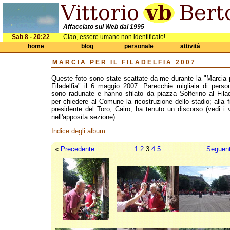
Affacciato sul Web dal 1995
Sab 8 - 20:22
Ciao, essere umano non identificato!
home
blog
personale
attività
MARCIA PER IL FILADELFIA 2007
Queste foto sono state scattate da me durante la "Marcia p
Filadelfia" il 6 maggio 2007. Parecchie migliaia di perso
sono radunate e hanno sfilato da piazza Solferino al Filad
per chiedere al Comune la ricostruzione dello stadio; alla fi
presidente del Toro, Cairo, ha tenuto un discorso (vedi i 
nell'apposita sezione).
Indice degli album
«
Precedente
1
2
3
4
5
Seguen