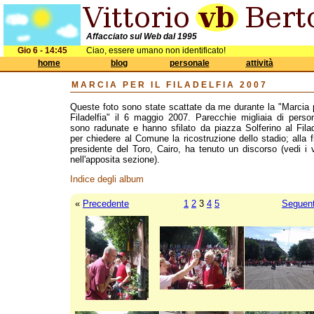
Affacciato sul Web dal 1995
Gio 6 - 14:45
Ciao, essere umano non identificato!
home
blog
personale
attività
MARCIA PER IL FILADELFIA 2007
Queste foto sono state scattate da me durante la "Marcia p
Filadelfia" il 6 maggio 2007. Parecchie migliaia di perso
sono radunate e hanno sfilato da piazza Solferino al Filad
per chiedere al Comune la ricostruzione dello stadio; alla fi
presidente del Toro, Cairo, ha tenuto un discorso (vedi i 
nell'apposita sezione).
Indice degli album
«
Precedente
1
2
3
4
5
Seguen