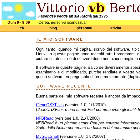
Fasendse vëdde an sla Ragnà dal 1995
Dum 9 - 8:09
Cerea, përson-a sconòssua!
cà
blog
përsonal
atività
IL MIO SOFTWARE
Ogni tanto, quando mi capita, scrivo del software, tip
Linux. In queste pagine sono raccolti tutti i programmi ch
aiutare gli utenti, nè di scrivere documentazione migliore 
Il software in queste pagine, salvo se diversamente specifi
esaminarlo e di modificarlo, purchè rendiate a vostra vo
questi software, vi prego solo di tenermi informato (duplica
SOFTWARE RECENTE
Buona parte del mio software recente è ancora da impacch
CleanOSXFiles
(version 1.0, 1/1/2010)
CleanOSXFiles è uno script Perl per rimuovere gli inutili
NFBRead
(versione 1.0, 21/7/2008)
NFBRead è un piccolo script Perl per estrarre informazioni
Suite della Nokia per creare un backup del contenuto dei c
MySQLShell
(versione 1.0, 17/2/2007)