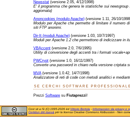
Newsstat
(versione 2.05, 4/12/1998)
E' il programma che genera le statistiche sui newsgroup it
aggiornata)
Anoncookies (modulo Apache)
(versione 1.11, 26/10/1998
Modulo per Apache che permette di limitare il numero di
siti FTP anonimi.
Dir-It (moduli Apache)
(versione 1.03, 10/7/1997)
Moduli per Apache 1.2 che permettono di indicizzare in ital
VBAccent
(versione 2.0, 7/6/1995)
Utility di conversione degli accenti tra i formati vocal
PWCrypt
(versione 1.0, 16/11/1997)
Converte una password in chiaro nella versione criptata 
MVA
(versione 1.0.42, 14/7/1998)
Analizzatore di reti di code con metodi analitici e median
SE CERCHI SOFTWARE PROFESSIONALE
Prezzi
Software
su
Fiutaprezzi
!
Cost sit a l'è (C) 1995-2026 ëd
Vittorio Bertola
-
Informassion sla privacy e si
Certidun drit riservà
për la licensa Creative Commons Atribussion - Nen comer