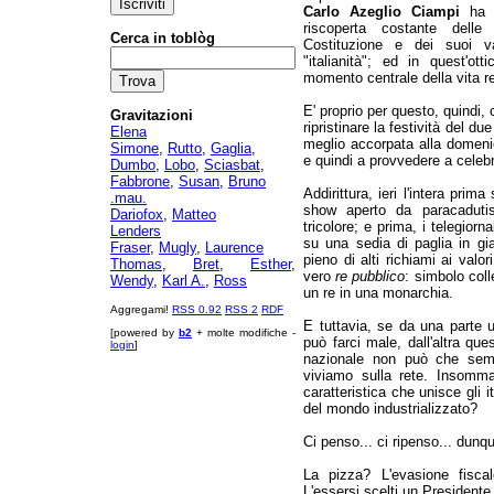
Carlo Azeglio Ciampi
ha b
riscoperta costante delle
Cerca in toblòg
Costituzione e dei suoi va
"italianità"; ed in quest'ot
momento centrale della vita r
E' proprio per questo, quindi,
Gravitazioni
ripristinare la festività del d
Elena
meglio accorpata alla domeni
Simone
,
Rutto
,
Gaglia
,
e quindi a provvedere a cele
Dumbo
,
Lobo
,
Sciasbat
,
Fabbrone
,
Susan
,
Bruno
Addirittura, ieri l'intera pri
.mau.
show aperto da paracadutist
Dariofox
,
Matteo
tricolore; e prima, i telegior
Lenders
su una sedia di paglia in gi
Fraser
,
Mugly
,
Laurence
pieno di alti richiami ai val
Thomas
,
Bret
,
Esther
,
vero
re pubblico
: simbolo coll
Wendy
,
Karl A.
,
Ross
un re in una monarchia.
Aggregami!
RSS 0.92
RSS 2
RDF
E tuttavia, se da una parte 
[powered by
b2
+ molte modifiche -
può farci male, dall'altra ques
login
]
nazionale non può che semb
viviamo sulla rete. Insomm
caratteristica che unisce gli it
del mondo industrializzato?
Ci penso... ci ripenso... dunqu
La pizza? L'evasione fisca
L'essersi scelti un Presidente 