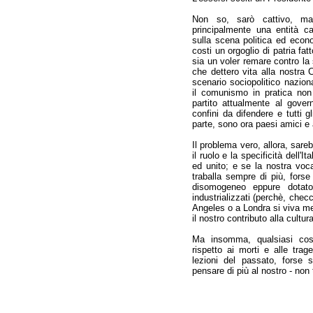
Non so, sarò cattivo, ma
principalmente una entità c
sulla scena politica ed econo
costi un orgoglio di patria fatt
sia un voler remare contro la 
che dettero vita alla nostra 
scenario sociopolitico nazio
il comunismo in pratica non
partito attualmente al gove
confini da difendere e tutti gli
parte, sono ora paesi amici e a
Il problema vero, allora, sare
il ruolo e la specificità dell
ed unito; e se la nostra voca
traballa sempre di più, forse
disomogeneo eppure dotato 
industrializzati (perchè, che
Angeles o a Londra si viva m
il nostro contributo alla cultur
Ma insomma, qualsiasi cosa
rispetto ai morti e alle tra
lezioni del passato, forse 
pensare di più al nostro - non 