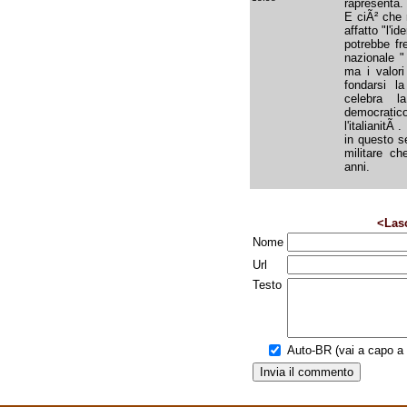
rapresenta.
E ciÃ² che 
affatto "l'
potrebbe fr
nazionale "
ma i valori
fondarsi l
celebra l
democrati
l'italianitÃ .
in questo se
militare ch
anni.
<Las
Nome
Url
Testo
Auto-BR (vai a capo a f