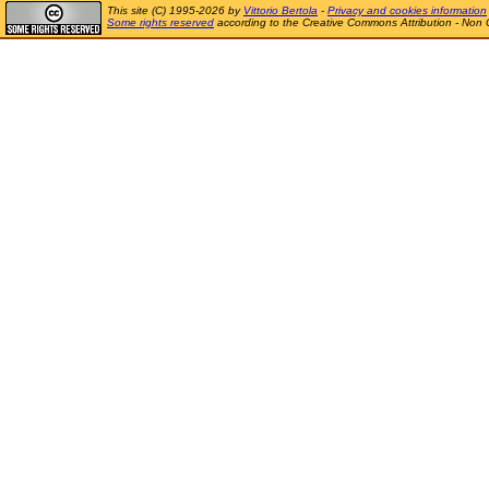
This site (C) 1995-2026 by
Vittorio Bertola
-
Privacy and cookies information
Some rights reserved
according to the Creative Commons Attribution - Non 