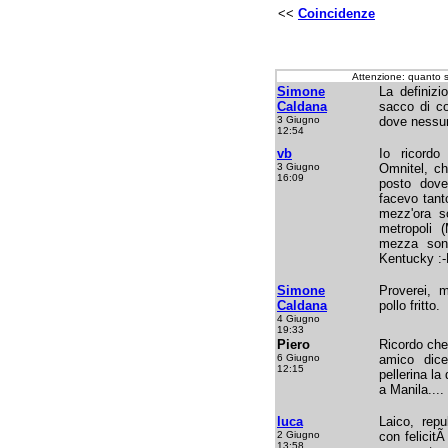
<<
Coincidenze
Attenzione: quanto 
Simone
La definizi
Caldana
sacco di co
3 Giugno
dove nessun
12:54
vb
Io ricord
3 Giugno
Omnitel, ch
16:09
posto dove
facevo tant
mezz'ora s
metropoli (
mezza sono
Kentucky :
Simone
Proverei, m
Caldana
pollo fritto.
4 Giugno
19:33
Piero
Ricordo che 
6 Giugno
amico dice
12:15
pellerina l
a Manila....
luca
Laico, rep
2 Giugno
con felicit
13:58