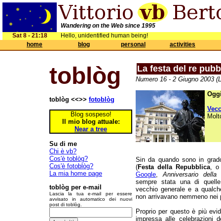
Wandering on the Web since 1995
Sat 8 - 21:18
Hello, unidentified human being!
home
blog
personal
activities
toblòg
La festa del re pubb
Numero 16 - 2 Giugno 2003 (L
Oggi
toblòg <<>>
fotoblòg
Vec
Blog sospeso!
Molt
Il mio blog attuale:
Near a tree
Su di me
Chi è vb?
Cos'è toblòg?
Sin da quando sono in grado
Cos'è fotoblòg?
(
Festa della Repubblica
, o
La mia home page
Google
,
Anniversario della
sempre stata una di quelle
toblòg per e-mail
vecchio generale e a qualche 
Lascia la tua e-mail per essere
non arrivavano nemmeno nei pri
avvisato in automatico dei nuovi
post di toblòg.
Proprio per questo è più evid
impressa alle celebrazioni 