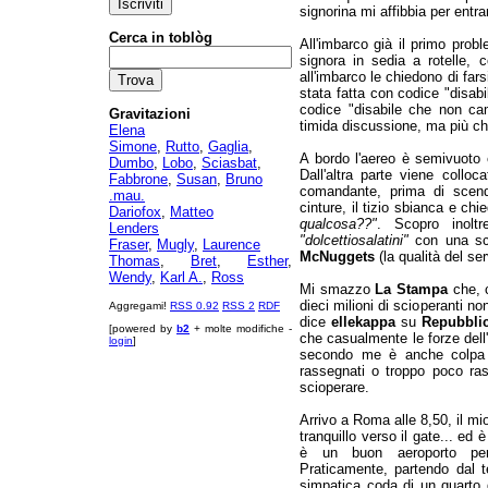
signorina mi affibbia per entram
Cerca in toblòg
All'imbarco già il primo prob
signora in sedia a rotelle, 
all'imbarco le chiedono di fars
stata fatta con codice "disa
codice "disabile che non cam
Gravitazioni
timida discussione, ma più che
Elena
Simone
,
Rutto
,
Gaglia
,
A bordo l'aereo è semivuoto e
Dumbo
,
Lobo
,
Sciasbat
,
Dall'altra parte viene collo
Fabbrone
,
Susan
,
Bruno
comandante, prima di scend
.mau.
cinture, il tizio sbianca e ch
Dariofox
,
Matteo
qualcosa??"
. Scopro inol
Lenders
"dolcettiosalatini"
con una sca
Fraser
,
Mugly
,
Laurence
McNuggets
(la qualità del ser
Thomas
,
Bret
,
Esther
,
Wendy
,
Karl A.
,
Ross
Mi smazzo
La Stampa
che, c
dieci milioni di scioperanti n
Aggregami!
RSS 0.92
RSS 2
RDF
dice
ellekappa
su
Repubbli
[powered by
b2
+ molte modifiche -
che casualmente le forze dell'
login
]
secondo me è anche colpa d
rassegnati o troppo poco ras
scioperare.
Arrivo a Roma alle 8,50, il mi
tranquillo verso il gate... ed
è un buon aeroporto per 
Praticamente, partendo dal t
simpatica coda di un quarto d