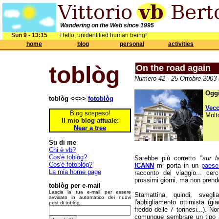
Wandering on the Web since 1995
Sun 9 - 13:15
Hello, unidentified human being!
home
blog
personal
activities
toblòg
On the road again
Numero 42 - 25 Ottobre 2003 
Oggi
toblòg <<>>
fotoblòg
Vec
Blog sospeso!
Molt
Il mio blog attuale:
Near a tree
Su di me
Chi è vb?
Cos'è toblòg?
Sarebbe più corretto
"sur l
Cos'è fotoblòg?
ICANN
mi porta in un
paese
La mia home page
racconto del viaggio... ce
prossimi giorni, ma non pren
toblòg per e-mail
Lascia la tua e-mail per essere
Stamattina, quindi, svegl
avvisato in automatico dei nuovi
l'abbigliamento ottimista (g
post di toblòg.
freddo delle 7 torinesi...). N
comunque sembrare un tipo af