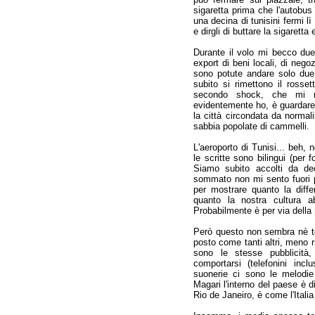
sigaretta prima che l'autobus
una decina di tunisini fermi lì
e dirgli di buttare la sigaretta 
Durante il volo mi becco due
export di beni locali, di neg
sono potute andare solo due
subito si rimettono il rosse
secondo shock, che mi ri
evidentemente ho, è guardare d
la città circondata da normal
sabbia popolate di cammelli.
L'aeroporto di Tunisi... beh, 
le scritte sono bilingui (per f
Siamo subito accolti da dec
sommato non mi sento fuori p
per mostrare quanto la diffe
quanto la nostra cultura a
Probabilmente è per via della 
Però questo non sembra nè t
posto come tanti altri, meno 
sono le stesse pubblicità,
comportarsi (telefonini in
suonerie ci sono le melodie 
Magari l'interno del paese è
Rio de Janeiro, è come l'Italia 