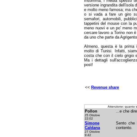
Insomma, i media spesso ten
versione ingrandita dell'isola
e molto meno famosa; ma che q
o si vada a fare un giro s
semafori, automobili, pubblici
tappetini del mouse con la pu
meno nuovi e un po' meno mod
cercare lavoro a Torino non è 
da uno che parte da Agrigento
Almeno, questa è la prima 
molto di Tunisi. Infatti, sia
costa che con il cielo grigio
Ma i dettagli sull'accoglien
post!
<<
Revenue share
Attenzione: quanto 
Pollon
...e che dir
25 Ottobre
22:02
Simone
Sento che h
Caldana
contento.
27 Ottobre
9:42