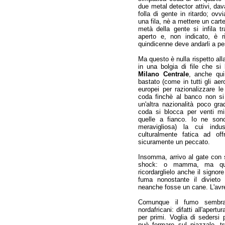
due metal detector attivi, da
folla di gente in ritardo; o
una fila, nè a mettere un carte
metà della gente si infila tra
aperto e, non indicato, è ri
quindicenne deve andarli a pe
Ma questo è nulla rispetto al
in una bolgia di file che si
Milano Centrale
, anche qu
bastato (come in tutti gli aer
europei per razionalizzare l
coda finchè al banco non si
un'altra nazionalità poco grad
coda si blocca per venti min
quelle a fianco. Io ne sono
meravigliosa) la cui indus
culturalmente fatica ad off
sicuramente un peccato.
Insomma, arrivo al gate con so
shock: o mamma, ma qui s
ricordarglielo anche il signor
fuma nonostante il divieto
neanche fosse un cane. L'avr
Comunque il fumo sembra 
nordafricani: difatti all'apertu
per primi. Voglia di sedersi
può fermare sul piazzale, tr