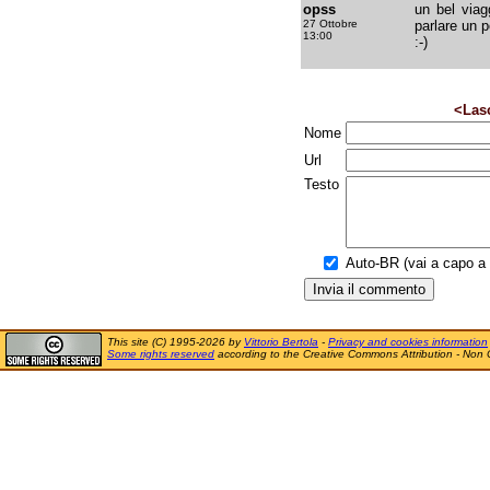
opss
un bel viagg
27 Ottobre
parlare un po
13:00
:-)
<Las
Nome
Url
Testo
Auto-BR (vai a capo a f
This site (C) 1995-2026 by
Vittorio Bertola
-
Privacy and cookies information
Some rights reserved
according to the Creative Commons Attribution - Non 