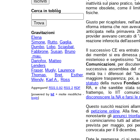
inattività sul piano pratico, 
norme obsolete, come il limi
Cerca in toblòg
fisiche.
Giusto per ricapitolare, nell'
riforma interna che non avev
anticipata nella primavera 
Gravitazioni
provider avevano cercato di 
Elena
reazione inferocita dell'assem
Simone
,
Rutto
,
Gaglia
,
Dumbo
,
Lobo
,
Sciasbat
,
Il successivo CE era entrato
Fabbrone
,
Susan
,
Bruno
dei membri si era dimessa pe
.mau.
misterioso e segretissimo "t
Dariofox
,
Matteo
Comunicazioni
, per discuter
Lenders
successiva assemblea del m
Fraser
,
Mugly
,
Laurence
metà tra i difensori del "t
Thomas
,
Bret
,
Esther
,
maggiore trasparenza; poi, a 
Wendy
,
Karl A.
,
Ross
statuto
della nuova
Fondazi
RA, e che sarebbe stata sott
Aggregami!
RSS 0.92
RSS 2
RDF
frattempo, lo IIT comuni
[powered by
b2
+ molte modifiche -
disconoscere la NA e farsi le 
login
]
Questo suscitò reazioni allarm
di
petizione online
. Alla fin
nonostante gli
annunci trionfa
e cominciammo tutti ad atte
prevista per maggio, poi per
convocata per il 9 dicembre.
Date le premesse, ci si pote