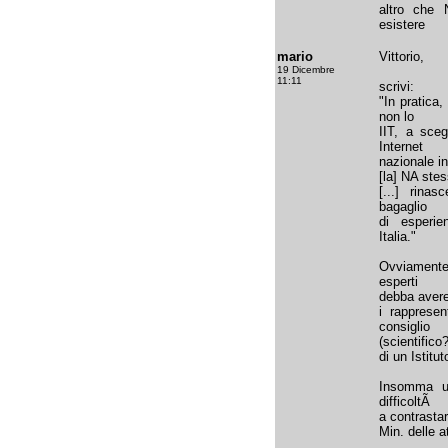
altro che
esistere
mario
Vittorio,
19 Dicembre
11:11
scrivi:
"In pratica,
non lo
IIT, a sceg
Internet
nazionale in
[la] NA ste
[...] rina
bagaglio
di esperie
Italia."
Ovviamente
esperti
debba avere 
i rapprese
consiglio
(scientifico
di un Istitu
Insomma un
difficoltÃ
a contrastar
Min. delle a