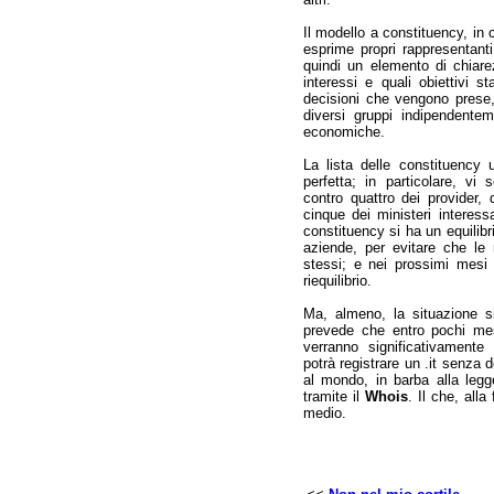
Il modello a constituency, in 
esprime propri rappresentanti 
quindi un elemento di chiare
interessi e quali obiettivi 
decisioni che vengono prese, 
diversi gruppi indipendentem
economiche.
La lista delle constituency u
perfetta; in particolare, vi
contro quattro dei provider,
cinque dei ministeri interessa
constituency si ha un equilibr
aziende, per evitare che le 
stessi; e nei prossimi mesi 
riequilibrio.
Ma, almeno, la situazione si
prevede che entro pochi mesi
verranno significativamente
potrà registrare un .it senza
al mondo, in barba alla legge 
tramite il
Whois
. Il che, alla
medio.