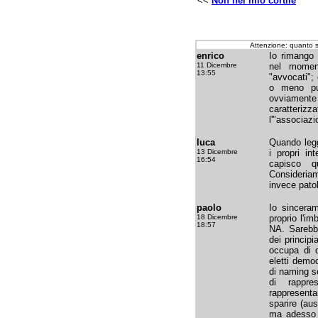
<<
Non nel mio cortile
Attenzione: quanto 
enrico
Io rimango 
11 Dicembre
nel momen
13:55
"avvocati";
o meno pu
ovviament
caratteri
l'"associazi
luca
Quando leg
13 Dicembre
i propri in
16:54
capisco q
Consideria
invece pato
paolo
Io sincera
18 Dicembre
proprio l'i
18:57
NA. Sarebbe
dei princip
occupa di 
eletti demo
di naming s
di rappre
rappresent
sparire (aus
ma adesso b