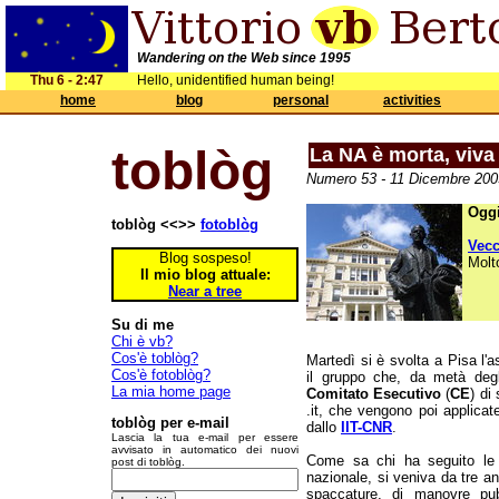
Wandering on the Web since 1995
Thu 6 - 2:47
Hello, unidentified human being!
home
blog
personal
activities
toblòg
La NA è morta, viva
Numero 53 - 11 Dicembre 2003
Oggi
toblòg <<>>
fotoblòg
Vec
Blog sospeso!
Molt
Il mio blog attuale:
Near a tree
Su di me
Chi è vb?
Cos'è toblòg?
Martedì si è svolta a Pisa l
Cos'è fotoblòg?
il gruppo che, da metà degl
La mia home page
Comitato Esecutivo
(
CE
) di
.it, che vengono poi applicat
toblòg per e-mail
dallo
IIT-CNR
.
Lascia la tua e-mail per essere
avvisato in automatico dei nuovi
Come sa chi ha seguito le 
post di toblòg.
nazionale, si veniva da tre ann
spaccature, di manovre pub