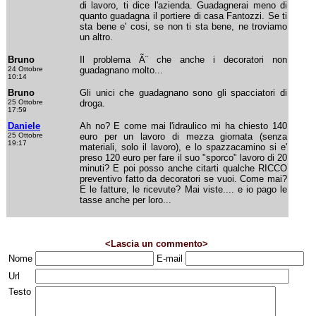
di lavoro, ti dice l'azienda. Guadagnerai meno di
quanto guadagna il portiere di casa Fantozzi. Se ti
sta bene e' cosi, se non ti sta bene, ne troviamo
un altro.
Bruno
Il problema Ã¨ che anche i decoratori non
24 Ottobre
guadagnano molto...
10:14
Bruno
Gli unici che guadagnano sono gli spacciatori di
25 Ottobre
droga.
17:59
Daniele
Ah no? E come mai l'idraulico mi ha chiesto 140
25 Ottobre
euro per un lavoro di mezza giornata (senza
19:17
materiali, solo il lavoro), e lo spazzacamino si e'
preso 120 euro per fare il suo "sporco" lavoro di 20
minuti? E poi posso anche citarti qualche RICCO
preventivo fatto da decoratori se vuoi. Come mai?
E le fatture, le ricevute? Mai viste.... e io pago le
tasse anche per loro...
<Lascia un commento>
Nome
E-mail
Url
Testo