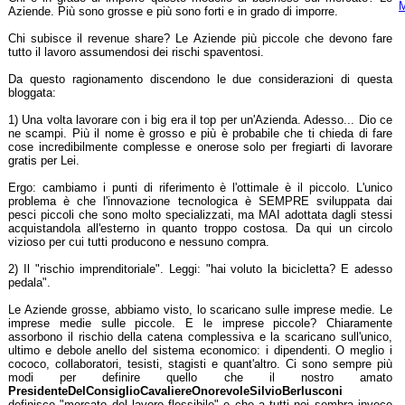
M
Aziende. Più sono grosse e più sono forti e in grado di imporre.
Chi subisce il revenue share? Le Aziende più piccole che devono fare
tutto il lavoro assumendosi dei rischi spaventosi.
Da questo ragionamento discendono le due considerazioni di questa
bloggata:
1) Una volta lavorare con i big era il top per un'Azienda. Adesso... Dio ce
ne scampi. Più il nome è grosso e più è probabile che ti chieda di fare
cose incredibilmente complesse e onerose solo per fregiarti di lavorare
gratis per Lei.
Ergo: cambiamo i punti di riferimento è l'ottimale è il piccolo. L'unico
problema è che l'innovazione tecnologica è SEMPRE sviluppata dai
pesci piccoli che sono molto specializzati, ma MAI adottata dagli stessi
acquistandola all'esterno in quanto troppo costosa. Da qui un circolo
vizioso per cui tutti producono e nessuno compra.
2) Il "rischio imprenditoriale". Leggi: "hai voluto la bicicletta? E adesso
pedala".
Le Aziende grosse, abbiamo visto, lo scaricano sulle imprese medie. Le
imprese medie sulle piccole. E le imprese piccole? Chiaramente
assorbono il rischio della catena complessiva e la scaricano sull'unico,
ultimo e debole anello del sistema economico: i dipendenti. O meglio i
cococo, collaboratori, tesisti, stagisti e quant'altro. Ci sono sempre più
modi per definire quello che il nostro amato
PresidenteDelConsiglioCavaliereOnorevoleSilvioBerlusconi
definisce "mercato del lavoro flessibile" e che a tutti noi sembra invece