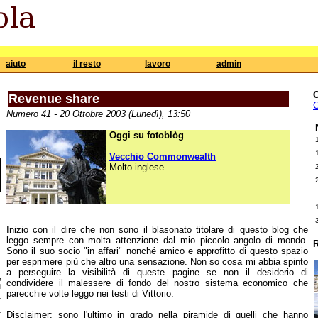
aiuto
il resto
lavoro
admin
Revenue share
C
Numero 41 - 20 Ottobre 2003 (Lunedì), 13:50
Oggi su fotoblòg
Vecchio Commonwealth
Molto inglese.
Inizio con il dire che non sono il blasonato titolare di questo blog che
leggo sempre con molta attenzione dal mio piccolo angolo di mondo.
R
Sono il suo socio "in affari" nonché amico e approfitto di questo spazio
per esprimere più che altro una sensazione. Non so cosa mi abbia spinto
a perseguire la visibilità di queste pagine se non il desiderio di
e
condividere il malessere di fondo del nostro sistema economico che
i
parecchie volte leggo nei testi di Vittorio.
Disclaimer: sono l'ultimo in grado nella piramide di quelli che hanno