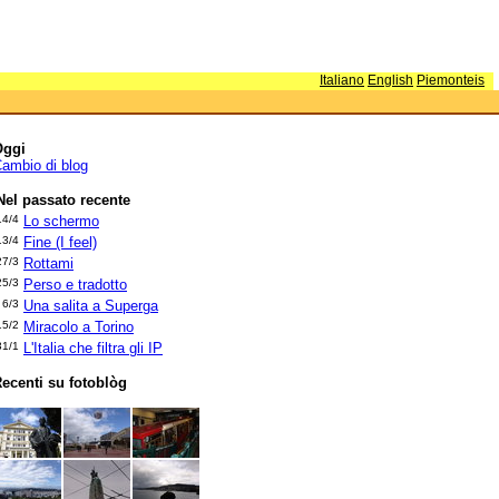
Italiano
English
Piemonteis
Oggi
ambio di blog
Nel passato recente
14/4
Lo schermo
13/4
Fine (I feel)
27/3
Rottami
25/3
Perso e tradotto
6/3
Una salita a Superga
15/2
Miracolo a Torino
31/1
L'Italia che filtra gli IP
ecenti su fotoblòg