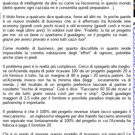
qualcosa di intelligente da dire su come va l'economia in questo mondo
(detto questo ogni cazzata mi è consentita quindi preparatevi...)
Il titolo forse a qualcuno dice qualcosa, forse ad altri no. In poche parole
è un nuovo modello di business che si è affermato tra Aziende
new
A
economy
(grandi costi pochi ricavi) e
old economy
(grandi costi e ricavi
A
in calo negli ultimi anni). In soldoni vuol dire:
"Fratello, tu fai un progetto
M
per me: se va bene ci spartiamo il guadagno, se il progetto va male...
F
grazie per averci provato e sono tutti cazzi tuoi"
.
G
D
Come modello di business, per quanto discutibile in quanto rende
N
impossibile la corretta valutazione degli "effort" di ognuno, potrebbe
O
anche stare in piedi.
S
A
Il problema però è in realtà più complesso. Cerco di spiegarlo alla meglio:
L
se un'Azienda reputa di poter ricavare 100 da un progetto pagando 20 a
,
D
chi fornisce il tutto, ha un margine di 80 e paga i 20 senza patemi. Se
O
un'Azienda invece non ha la minima idea (leggi ...sicuramente va di
S
merda...) del risultato di un progetto preferisce lasciare al partner il
A
cosidetto "rischio di impresa". Cioè ti dice:
"Facciamo 50 50 dei ricavi e
-
M
tu mi dai tutto gratis senza costi per me e stop"
. Quindi guadagni
F
maggiori di 2,5 volte per il fornitore e possibile paradiso tropicale se la
G
partnership è importante.
D
N
Il problema è che il 100% del progetto revenue share (ecco spiegato il
O
meccanismo... un inglesismo elegante per dire
fratello facciamo ammetà
)
S
non equivale mai lontanamente al 100% del progetto in cui l'Azienda ha
A
fiducia e paga il fornitore 20.
L
G
Chi è in grado di imporre questo modello di business sul mercato? Le