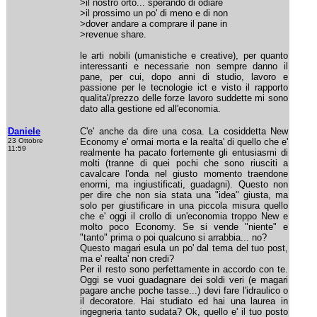
>il nostro orto... sperando di odiare
>il prossimo un po' di meno e di non
>dover andare a comprare il pane in
>revenue share.
le arti nobili (umanistiche e creative), per quanto
interessanti e necessarie non sempre danno il
pane, per cui, dopo anni di studio, lavoro e
passione per le tecnologie ict e visto il rapporto
qualita'/prezzo delle forze lavoro suddette mi sono
dato alla gestione ed all'economia.
Daniele
C'e' anche da dire una cosa. La cosiddetta New
23 Ottobre
Economy e' ormai morta e la realta' di quello che e'
11:59
realmente ha pacato fortemente gli entusiasmi di
molti (tranne di quei pochi che sono riusciti a
cavalcare l'onda nel giusto momento traendone
enormi, ma ingiustificati, guadagni). Questo non
per dire che non sia stata una "idea" giusta, ma
solo per giustificare in una piccola misura quello
che e' oggi il crollo di un'economia troppo New e
molto poco Economy. Se si vende "niente" e
"tanto" prima o poi qualcuno si arrabbia... no?
Questo magari esula un po' dal tema del tuo post,
ma e' realta' non credi?
Per il resto sono perfettamente in accordo con te.
Oggi se vuoi guadagnare dei soldi veri (e magari
pagare anche poche tasse...) devi fare l'idraulico o
il decoratore. Hai studiato ed hai una laurea in
ingegneria tanto sudata? Ok, quello e' il tuo posto