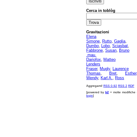
Cerca in toblòg
Gravitazioni
Elena
Simone
,
Rutto
,
Gaglia
,
Dumbo
,
Lobo
,
Sciasbat
,
Fabbrone
,
Susan
,
Bruno
.mau.
Dariofox
,
Matteo
Lenders
Fraser
,
Mugly
,
Laurence
Thomas
,
Bret
,
Esther
Wendy
,
Karl A.
,
Ross
Aggregami!
RSS 0.92
RSS 2
RDF
[powered by
b2
+ molte modifiche 
login
]