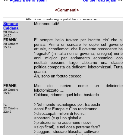
<<
Agenzia dello spam
On the road again
>>
<Commenti>
Attenzione: quanto segue potrebbe non essere vero.
Simone
Moriremo tutti!
Caldana
20 Ottobre
14:20
FRANK
E' sempre bello trovare per iscritto cio' che si
20 Ottobre
pensa. Prima di scricare le cople sul governo
15:42
attuale, ricordiamoci che il governo precedente ha
"regnato" (in italia non si governa, si regna) nei 5
anni migliori per andamento economico con
risultati pessimi. Ergo, abbiamo una classe
politica composta da deficenti lobotomizzati. Tutta
quanta.
Ah, sono un fottuto cococo.
FRANK
Mio dio, scrivo come un deficiente
20 Ottobre
lobotomizzato.....
15:43
Caldana, ridammi quel lobo, bastardo...
fc
>Nel mondo tecnologico poi, tra pochi
22 Ottobre
>anni Est Europa e Cina renderanno
22:42
>disoccupati milioni di tecnici
>nostrani (e qui no global e
>protezionismo assumono nuovi
>significati), e noi cosa potremo fare?
>Leggere, studiare filosofia, coltivare