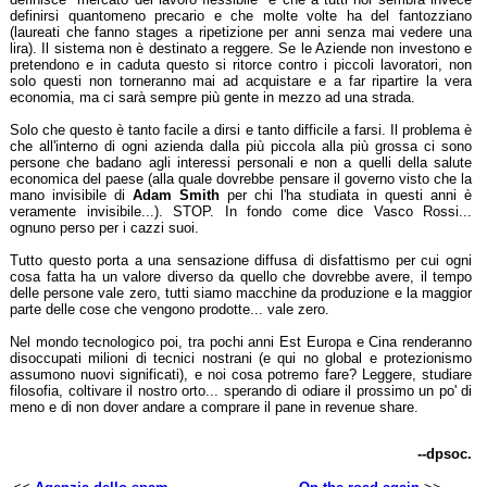
definirsi quantomeno precario e che molte volte ha del fantozziano
(laureati che fanno stages a ripetizione per anni senza mai vedere una
lira). Il sistema non è destinato a reggere. Se le Aziende non investono e
pretendono e in caduta questo si ritorce contro i piccoli lavoratori, non
solo questi non torneranno mai ad acquistare e a far ripartire la vera
economia, ma ci sarà sempre più gente in mezzo ad una strada.
Solo che questo è tanto facile a dirsi e tanto difficile a farsi. Il problema è
che all'interno di ogni azienda dalla più piccola alla più grossa ci sono
persone che badano agli interessi personali e non a quelli della salute
economica del paese (alla quale dovrebbe pensare il governo visto che la
mano invisibile di
Adam Smith
per chi l'ha studiata in questi anni è
veramente invisibile...). STOP. In fondo come dice Vasco Rossi...
ognuno perso per i cazzi suoi.
Tutto questo porta a una sensazione diffusa di disfattismo per cui ogni
cosa fatta ha un valore diverso da quello che dovrebbe avere, il tempo
delle persone vale zero, tutti siamo macchine da produzione e la maggior
parte delle cose che vengono prodotte... vale zero.
Nel mondo tecnologico poi, tra pochi anni Est Europa e Cina renderanno
disoccupati milioni di tecnici nostrani (e qui no global e protezionismo
assumono nuovi significati), e noi cosa potremo fare? Leggere, studiare
filosofia, coltivare il nostro orto... sperando di odiare il prossimo un po' di
meno e di non dover andare a comprare il pane in revenue share.
--dpsoc.