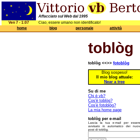
Affacciato sul Web dal 1995
Ven 7 - 1:07
Ciao, essere umano non identificato!
home
blog
personale
attività
toblòg
toblòg <<>>
fotoblòg
Blog sospeso!
Il mio blog attuale:
Near a tree
Su di me
Chi è vb?
Cos'è toblòg?
Cos'è fotoblòg?
La mia home page
toblòg per e-mail
Lascia la tua e-mail per esser
avvisato in automatico dei nuov
post di toblòg.